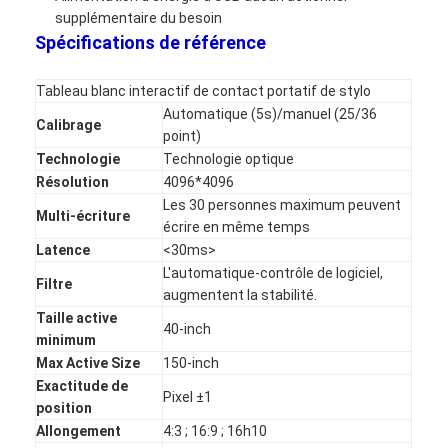
Tableau blanc interactif d'Iboard
supplémentaire du besoin
Spécifications de référence
tableau blanc interactif d'IR
Tableau blanc interactif de contact portatif de stylo
tableau blanc interactif infrarouge
Automatique (5s)/manuel (25/36
Calibrage
point)
Écran plat interactif
Technologie
Technologie optique
Résolution
4096*4096
Moniteur interactif d'écran tactile
Les 30 personnes maximum peuvent
Multi-écriture
écrire en même temps
panneau futé d'affichage à cristaux liquides
Latence
<30ms>
L'automatique-contrôle de logiciel,
Tableau blanc interactif de LED
Filtre
augmentent la stabilité.
Taille active
Tableau blanc interactif d'écran tactile
40-inch
minimum
Max Active Size
150-inch
tous dans un tableau blanc interactif
Exactitude de
Pixel ±1
position
tableau blanc interactif portatif
Allongement
4:3 ; 16:9 ; 16h10