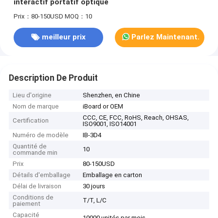
interactif portatif optique
Prix：80-150USD
MOQ：10
meilleur prix
Parlez Maintenant.
Description De Produit
Lieu d'origine
Shenzhen, en Chine
Nom de marque
iBoard or OEM
CCC, CE, FCC, RoHS, Reach, OHSAS,
Certification
ISO9001, ISO14001
Numéro de modèle
IB-3D4
Quantité de
10
commande min
Prix
80-150USD
Détails d'emballage
Emballage en carton
Délai de livraison
30 jours
Conditions de
T/T, L/C
paiement
Capacité
10000 unités par mois