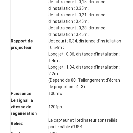
Tableau noir intelligent
Jet ultra court : 0,15, distance
d'installation : 0.35m ;
Panneau interactif de projecteur
Jet ultra court : 0,21, distance
d'installation : 0.45m ;
Jet ultra court : 0,28, distance
Cadre infrarouge de contact
d'installation : 0.45m ;
Rapport de
Jet court : 0,34, distance d'installation
Support interactif de tableau blanc
projecteur
: 0.54m ;
Long jet : 0,86, distance d'installation :
Caméra de document de visualiseur
1.4m ;
Long jet : 1,34, distance d'installation :
le projecteur
2.2m.
(Dépend de 80' “l'allongement d'écran
Kiosque d'écran tactile
de projection : 4 : 3)
signalisation numérique
Puissance
100mw
Le signal la
moniteur de publicité numérique
vitesse de
120fps.
régénération
écran intelligent portable
Le capteur et l'ordinateur sont reliés
Reliez
par le câble d'USB