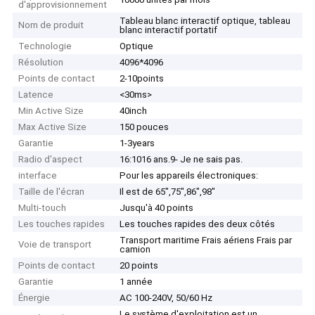
d'approvisionnement
Tableau blanc interactif optique, tableau
Nom de produit
blanc interactif portatif
Technologie
Optique
Résolution
4096*4096
Points de contact
2-10points
Latence
<30ms>
Min Active Size
40inch
Max Active Size
150 pouces
Garantie
1-3years
Radio d'aspect
16:1016 ans.9- Je ne sais pas.
interface
Pour les appareils électroniques:
Taille de l'écran
Il est de 65",75",86",98"
Multi-touch
Jusqu'à 40 points
Les touches rapides
Les touches rapides des deux côtés
Transport maritime Frais aériens Frais par
Voie de transport
camion
Points de contact
20 points
Garantie
1 année
Énergie
AC 100-240V, 50/60 Hz
Le système d'exploitation est un