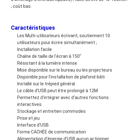
VR Show
; coût bas.
A propos de nous
Caractéristiques
Visite d'usine
Les Multi-utilisateurs écrivant, soutiennent 10
utilisateurs pour écrire simultanément ;
Contrôle de la qualité
Installation facile
Chaîne de taille de l'écran à 150"
Contact
Résistant à la lumière intense
Mise disponible sur le bureau ou les projecteurs
nouvelles
Disponible pour l'installation de plafond-bâti
Installé sur le trépied général
Tous les cas
Le câble d'USB peut être prolongé à 12M
Permettez d'intégrer avec d'autres fonctions
Blog
interactives
Stockage et entretien commodes
Parlez Maintenant.
Prise et jeu
Interface d'USB
Forme CACHÉE de communication
Alimentation d'énergie d'USB aucun actionner