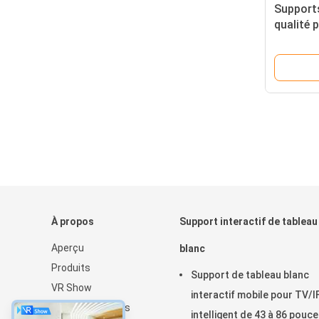
Support
qualité 
interact
téléviseu
55/65/75
mobile
À propos
Support interactif de tableau
Aperçu
blanc
Produits
Support de tableau blanc
VR Show
interactif mobile pour TV/
A propos de nous
intelligent de 43 à 86 pouc