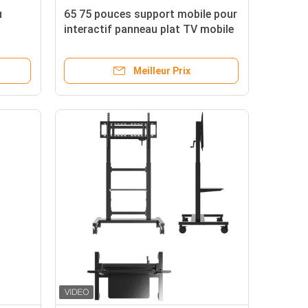
u
65 75 pouces support mobile pour
interactif panneau plat TV mobile
mural support pour carte à puce
avec prix compétitif
Meilleur Prix