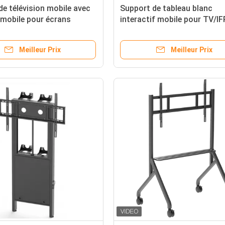
de télévision mobile avec
Support de tableau blanc
mobile pour écrans
interactif mobile pour TV/I
ifs Smart TV adapté à la
intelligent de 43 à 86 pouce
e 65 à 86 pouces
Meilleur Prix
Meilleur Prix