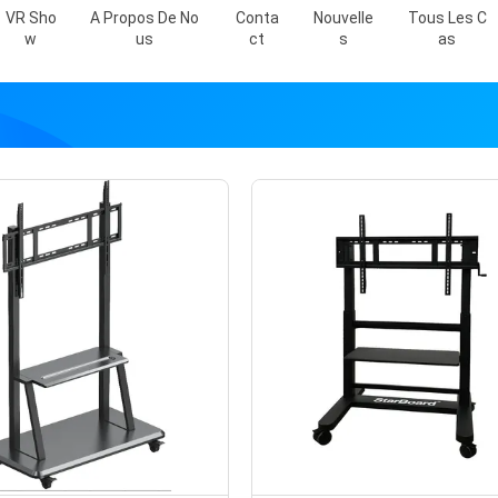
VR Sho
A Propos De No
Conta
Nouvelle
Tous Les C
W
Us
Ct
S
As