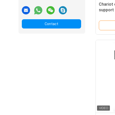
Chariot 
support 
interact
taille d
Contact