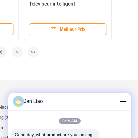
Téléviseur intelligent
Meilleur Prix
6
>
>>
Mail nous
Jan Liao
place de
ng (zone
8:19 AM
la
Good day, what product are you looking 
de Fuguang,