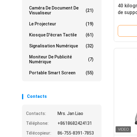
40 kilog
Caméra De Document De
(21)
de suppo
Visualiseur
de roule
Le Projecteur
(19)
d'ascens
chariot
Kiosque D'écran Tactile
(61)
Signalisation Numérique
(32)
Moniteur De Publicité
(7)
Numérique
Portable Smart Screen
(55)
Contacts
Contacts:
Mrs. Jan Liao
Téléphone:
+8618682424131
Télécopieur:
86-755-8391-7853