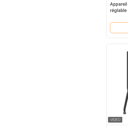
Appareil
réglable
le suppor