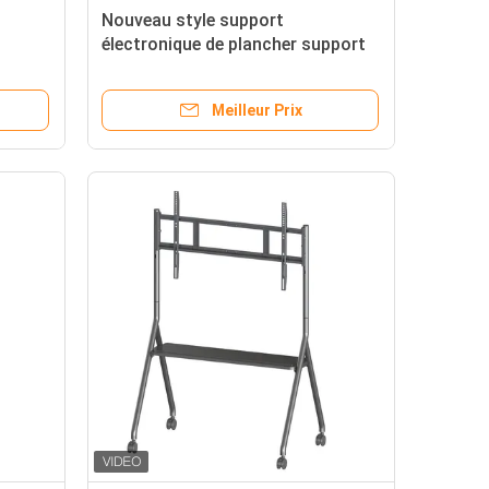
Nouveau style support
électronique de plancher support
téléviseur intelligent réglable
support mobile mobile monture de
Meilleur Prix
chariot et chariot