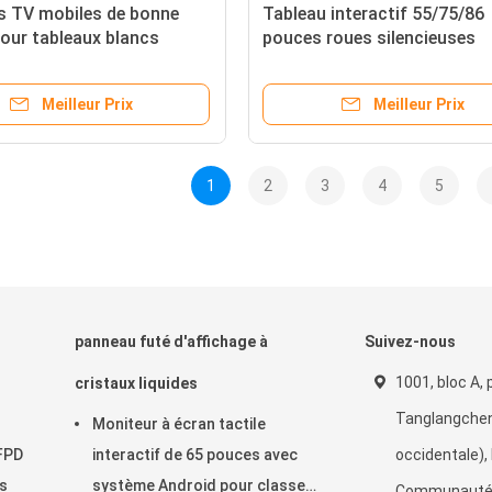
s TV mobiles de bonne
Tableau interactif 55/75/86
pour tableaux blancs
pouces roues silencieuses
ifs, adaptés aux
rs intelligents de
Meilleur Prix
Meilleur Prix
/86 pouces, chariot
1
2
3
4
5
panneau futé d'affichage à
Suivez-nous
1001, bloc A, 
cristaux liquides
Tanglangche
Moniteur à écran tactile
IFPD
interactif de 65 pouces avec
occidentale), 
es
système Android pour classe
Communauté 