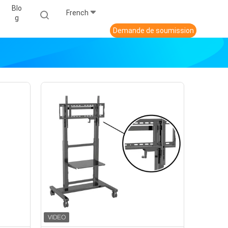
Blo
French
G
Demande de soumission