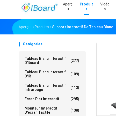
Aperç
Produit
Vidéo
U
S
S
Aperçu
Produits
Support Interactif De Tableau Blanc
Catégories
Tableau Blanc Interactif
(277)
D'Iboard
Tableau Blanc Interactif
(109)
D'IR
Tableau Blanc Interactif
(113)
Infrarouge
Écran Plat Interactif
(295)
Moniteur Interactif
(138)
D'écran Tactile