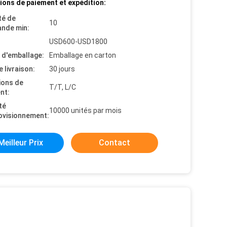
ions de paiement et expédition:
té de
10
nde min:
USD600-USD1800
s d'emballage:
Emballage en carton
e livraison:
30 jours
ions de
T/T, L/C
nt:
té
10000 unités par mois
ovisionnement:
Meilleur Prix
Contact