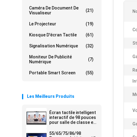
Caméra De Document De
(21)
No
Visualiseur
Le Projecteur
(19)
Co
Kiosque D'écran Tactile
(61)
St
Signalisation Numérique
(32)
Ga
Moniteur De Publicité
(7)
Numérique
Ra
Portable Smart Screen
(55)
In
Mu
Les Meilleurs Produits
Vo
Écran tactile intelligent
interactif de 98 pouces
pour salle de classe et
Ga
bureau
55/65/75/86/98