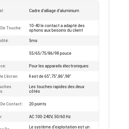
el:
Cadre d'alliage d'aluminium
10-40 le contact a adapté des
 De Touche:
options aux besoins du client
dité:
5ms
55/65/75/86/98 pouce
ace:
Pour les appareils électroniques:
De L'écran:
Il est de 65",75",86",98"
ouches
Les touches rapides des deux
s:
côtés
 De Contact:
20 points
e:
AC 100-240V, 50/60 Hz
Le système d'exploitation est un