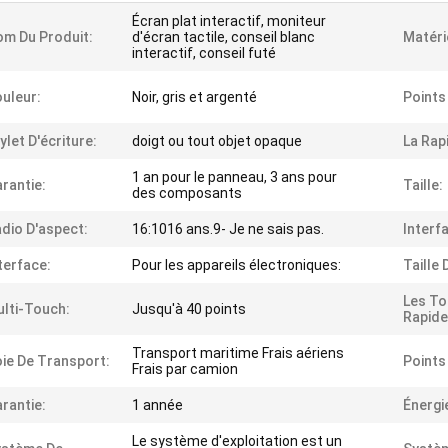
Écran plat interactif, moniteur
m Du Produit:
d'écran tactile, conseil blanc
Matéri
interactif, conseil futé
uleur:
Noir, gris et argenté
Points
ylet D'écriture:
doigt ou tout objet opaque
La Rapi
1 an pour le panneau, 3 ans pour
rantie:
Taille:
des composants
dio D'aspect:
16:1016 ans.9- Je ne sais pas.
Interf
terface:
Pour les appareils électroniques:
Taille 
Les T
lti-Touch:
Jusqu'à 40 points
Rapide
Transport maritime Frais aériens
ie De Transport:
Points
Frais par camion
rantie:
1 année
Énergi
Le système d'exploitation est un