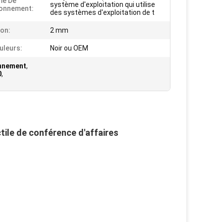
me De
système d'exploitation qui utilise
ionnement:
des systèmes d'exploitation de t
ion:
2 mm
uleurs:
Noir ou OEM
onnement
,
0
,
tile de conférence d'affaires