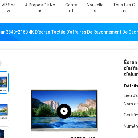
VR Sho
A Propos De No
Conta
Nouvelle
Tous Les C
W
Us
Ct
S
As
ur 3840*2160 4K D'écran Tactile D'affaires De Rayonnement De Cadre
Écran
d'affa
d'alu
Détails
Lieu d'o
Nom de
Certifi
Numéro