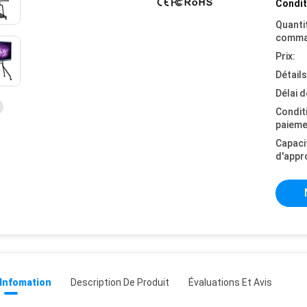
Condit
Quanti
comma
Prix:
Détail
Délai d
Condit
paieme
Capaci
d'appr
 Infomation
Description De Produit
Évaluations Et Avis