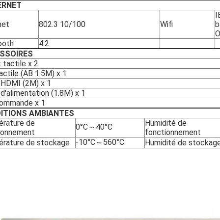
TERNET
I
net
802.3 10/100
Wifi
b
O
ooth
4.2
SSOIRES
 tactile x 2
ctile (AB 1.5M) x 1
 HDMI (2M) x 1
d'alimentation (1.8M) x 1
ommande x 1
ITIONS AMBIANTES
rature de
Humidité de
0°C～40°C
ionnement
fonctionnement
-10°C～560°C
rature de stockage
Humidité de stockag