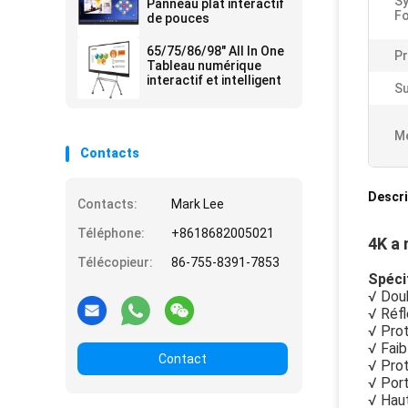
S
Panneau plat interactif
F
de pouces
65/75/86/98" All In One
Pr
Tableau numérique
interactif et intelligent
Su
Me
Contacts
Descri
Contacts:
Mark Lee
Téléphone:
+8618682005021
4K a 
Télécopieur:
86-755-8391-7853
Spéci
√ Dou
√ Réfl
√ Pro
√ Fai
Contact
√ Pro
√ Port
√ Hau