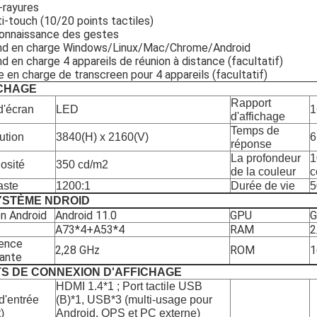
-rayures
i-touch (10/20 points tactiles)
onnaissance des gestes
nd en charge Windows/Linux/Mac/Chrome/Android
d en charge 4 appareils de réunion à distance (facultatif)
e en charge de transcreen pour 4 appareils (facultatif)
CHAGE
Rapport
d'écran
LED
1
d'affichage
Temps de
ution
3840(H) x 2160(V)
6
réponse
La profondeur
1
osité
350 cd/m2
de la couleur
c
aste
1200:1
Durée de vie
5
YSTÈME NDROID
on Android
Android 11.0
GPU
G
A73*4+A53*4
RAM
2
ence
2,28 GHz
ROM
1
ante
S DE CONNEXION D'AFFICHAGE
HDMI 1.4*1 ; Port tactile USB
d'entrée
(B)*1, USB*3 (multi-usage pour
)
Android, OPS et PC externe)