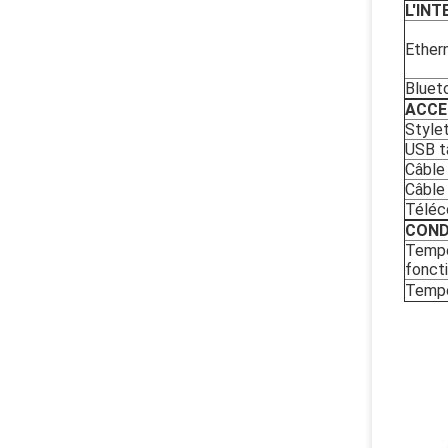
L'IN
Ether
Bluet
ACCE
Stylet
USB ta
Câble
Câble 
Téléc
COND
Tempé
fonct
Tempé