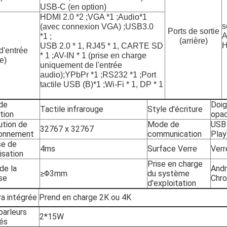
USB-C (en option)
HDMI 2.0 *2 ;VGA *1 ;Audio*1
s
(avec connexion VGA) ;USB3.0
Ports de sortie
A
*1 ;
(arrière)
H
USB 2.0 * 1, RJ45 * 1, CARTE SD
d'entrée
* 1 ;AV-IN * 1 (prise en charge
re)
uniquement de l'entrée
audio);YPbPr *1 ;RS232 *1 ;Port
tactile USB (B)*1 ;Wi-Fi * 1, DP * 1
de
Doig
Tactile infrarouge
Style d'écriture
tion
opa
ution de
Mode de
USB 
32767 x 32767
ionnement
communication
Play
se de
4ms
Surface Verre
Verr
isation
Prise en charge
 de la
Andr
≥Φ3mm
du système
se
Chr
d'exploitation
a intégrée
Prend en charge 2K ou 4K
parleurs
2*15W
rés