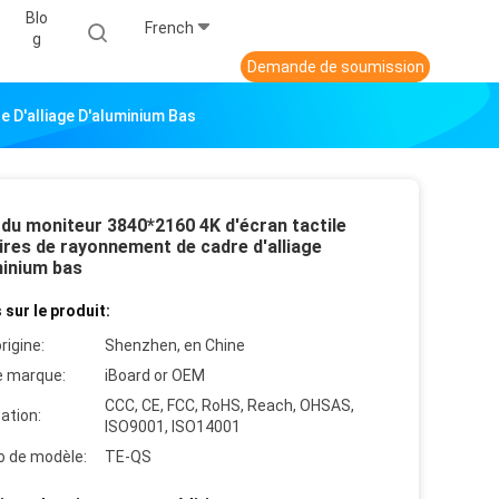
Blo
French
G
Demande de soumission
 D'alliage D'aluminium Bas
 du moniteur 3840*2160 4K d'écran tactile
ires de rayonnement de cadre d'alliage
minium bas
 sur le produit:
rigine:
Shenzhen, en Chine
 marque:
iBoard or OEM
CCC, CE, FCC, RoHS, Reach, OHSAS,
cation:
ISO9001, ISO14001
 de modèle:
TE-QS