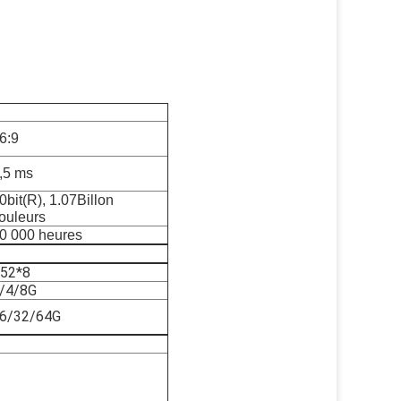
6:9
,5 ms
0bit(R), 1.07Billon
ouleurs
0 000 heures
52*8
/4/8G
6/32/64G