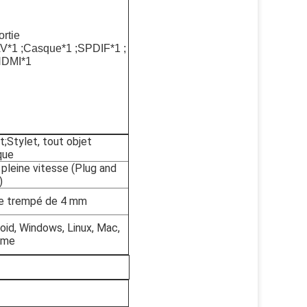
ortie
V*1 ;Casque*1 ;SPDIF*1 ;
DMI*1
t;Stylet, tout objet
que
pleine vitesse (Plug and
)
e trempé de 4 mm
oid, Windows, Linux, Mac,
ome