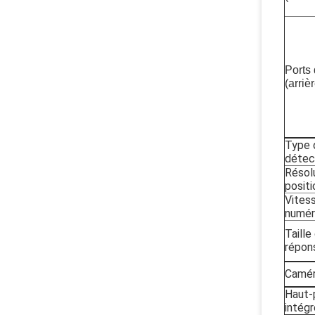
Ports 
(arriè
Type 
détec
Résol
posit
Vites
numér
Taille
répon
Camér
Haut-
intég