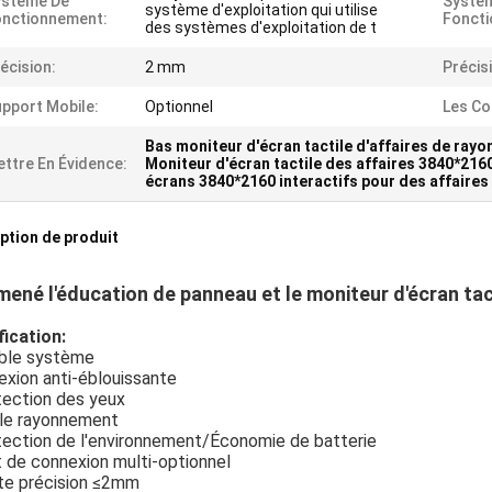
ystème De
Systè
système d'exploitation qui utilise
onctionnement:
Fonct
des systèmes d'exploitation de t
écision:
2 mm
Précis
pport Mobile:
Optionnel
Les Co
Bas moniteur d'écran tactile d'affaires de ray
ttre En Évidence:
Moniteur d'écran tactile des affaires 3840*216
écrans 3840*2160 interactifs pour des affaires
ption de produit
mené l'éducation de panneau et le moniteur d'écran tac
fication:
ble système
exion anti-éblouissante
tection des yeux
ble rayonnement
tection de l'environnement/Économie de batterie
 de connexion multi-optionnel
te précision ≤2mm