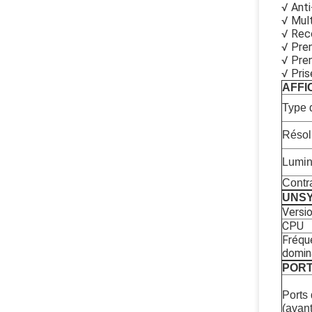
√ Anti
√ Mult
√ Rec
√ Pre
√ Pren
√ Pris
AFFI
Type 
Résol
Lumin
Contr
UN
S
Versi
CPU
Fréqu
domin
PORT
Ports 
(avant