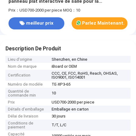
panneau plat interactive de salle pour la
présentation
Prix：USD700-2000 per piece
MOQ：10
meilleur prix
Parlez Maintenant.
Description De Produit
Lieu d'origine
Shenzhen, en Chine
Nom de marque
iBoard or OEM
CCC, CE, FCC, RoHS, Reach, OHSAS,
Certification
ISO9001, ISO14001
Numéro de modèle
TE-XP3-65
Quantité de
10
commande min
Prix
USD700-2000 per piece
Détails d'emballage
Emballage en carton
Délai de livraison
30 jours
Conditions de
T/T, L/C
paiement
Capacité
10000 unités par mois