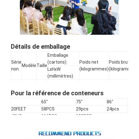
Détails de emballage
Emballage
Série
(cartons)
Poids net
Poids brut
Modèle
Taille
non.
(kilogrammes)
(kilogrammes)
LxHxW
(millimètres)
1
65
1646x1074x240
35
49
2
XP3
75
1873x1204x240
54
66
Pour la référence de conteneurs
3
86
2120x1353x240
70
84
65"
75"
86"
20FEET
58PCS
29pcs
24pcs
40HQ
116PCS
108PCS
-