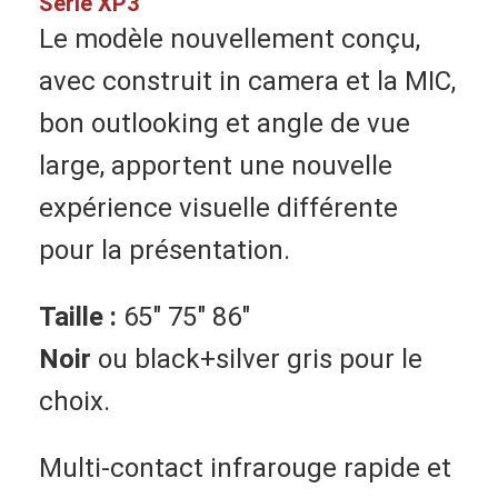
Série
XP3
VR Show
Le modèle nouvellement conçu, 
A propos de nous
avec construit in camera et la MIC, 
bon outlooking et angle de vue 
Visite d'usine
large, apportent une nouvelle 
Contrôle de la qualité
expérience visuelle différente 
Contact
pour la présentation.
nouvelles
Taille :
65" 75" 86"
Tous les cas
Noir
 ou black+silver gris pour le 
Blog
choix.
Parlez Maintenant.
Multi-contact infrarouge rapide et 