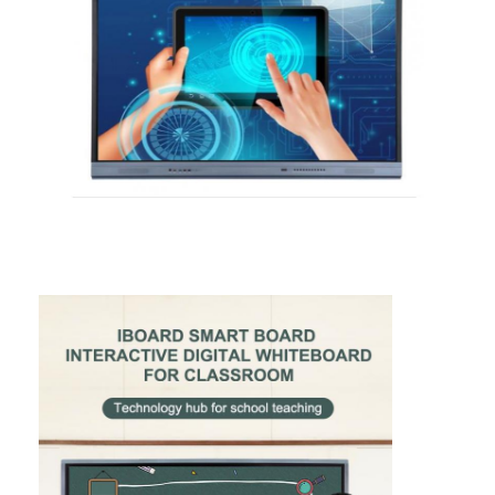
Tableau noir intelligent
Panneau interactif de projecteur
Cadre infrarouge de contact
Support interactif de tableau blanc
Caméra de document de visualiseur
le projecteur
Kiosque d'écran tactile
signalisation numérique
moniteur de publicité numérique
écran intelligent portable