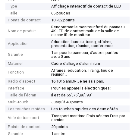
Type
Affichage interactif de contact de LED
Taille
65 pouces
Points de contact
10~32 points
Rencontrant le moniteur futé du panneau
Nom de produit
4K LED de contact multi de la salle de
classe IR de moniteur
éducation, bureau, traing, affaires,
Application
présentation, réunion, conférence
1 an pour le panneau, d'autres parties
Garantie
avec 3 ans
Matériel
Cadre d'alliage d'aluminium
Affaires, éducation, Traing, lieu de
Fonction
réunion…
Radio d'aspect
16:1016 ans.9- Je ne sais pas.
interface
Pour les appareils électroniques:
Taille de l'écran
Il est de 65",75",86",98"
Multi-touch
Jusqu'à 40 points
Les touches rapides
Les touches rapides des deux côtés
Transport maritime Frais aériens Frais par
Voie de transport
camion
Points de contact
20 points
Garantie
1 année