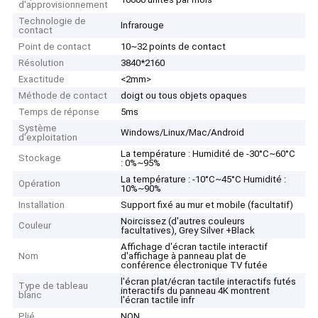
d'approvisionnement
Technologie de
Infrarouge
contact
Point de contact
10~32 points de contact
Résolution
3840*2160
Exactitude
<2mm>
Méthode de contact
doigt ou tous objets opaques
Temps de réponse
5ms
Système
Windows/Linux/Mac/Android
d'exploitation
La température : Humidité de -30°C~60°C
Stockage
: 0%~95%
La température : -10°C~45°C Humidité :
Opération
10%~90%
Installation
Support fixé au mur et mobile (facultatif)
Noircissez (d'autres couleurs
Couleur
facultatives), Grey Silver +Black
Affichage d'écran tactile interactif
Nom
d'affichage à panneau plat de
conférence électronique TV futée
l'écran plat/écran tactile interactifs futés
Type de tableau
interactifs du panneau 4K montrent
blanc
l'écran tactile infr
Plié
NON