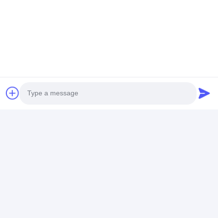
Évaluations Et Avis
Évaluations Et Avis
Rating global
5.0
Photo
Basé sur 50 avis pour ce fournisseur
Video Call
Écrivez un examen
Audio Call