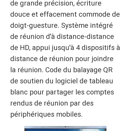
de grande précision, écriture 
Tableau blanc interactif d'Iboard
douce et effacement commode de 
tableau blanc interactif d'IR
doigt-guesture. Système intégré 
tableau blanc interactif infrarouge
de réunion d'à distance-distance 
Écran plat interactif
de HD, appui jusqu'à 4 dispositifs à 
Moniteur interactif d'écran tactile
distance de réunion pour joindre 
panneau futé d'affichage à cristaux liquides
la réunion. Code du balayage QR 
de soutien du logiciel de tableau 
Tableau blanc interactif de LED
blanc pour partager les comptes 
Tableau blanc interactif d'écran tactile
rendus de réunion par des 
tous dans un tableau blanc interactif
périphériques mobiles.
tableau blanc interactif portatif