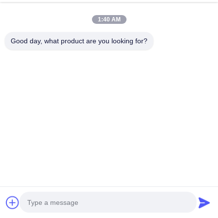
classe de 90 pouces
Parlez Maintenant.
1:40 AM
Envoyer Une Demande
Good day, what product are you looking for?
#
Tableau Blanc 32768*32768 Interactif Infrarouge
#
Tableau Blanc Interactif Infrarouge Extérieur Nano
#
Tableau Blanc Interactif Infrarouge De 95 Pouces
tableau blanc interactif infrarouge
2025-12-24
512 points de vue
Tableau blanc interactif infrarouge 90 pouces Tableau blanc électronique
tactile Le tableau blanc interactif iBoard est une solution idéale comme
produit alternatif à l'écran de projection traditionne...
Voir plus
Messages du visiteur
Laissez un message.
Aucun commentaire public