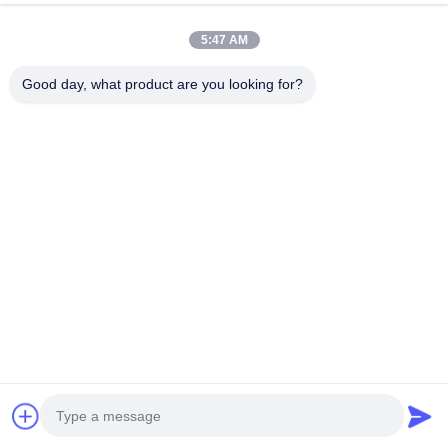
caméra
Parlez Maintenant.
5:47 AM
Envoyer Une Demande
Good day, what product are you looking for?
#
65" Écran Plat Interactif
#
Écran Plat Interactif De 86 Pouces
#
Écran Tactile Interactif De 86 Pouces
Écran plat interactif
2025-03-11
26 points de vue
Double système à panneau plat interactif ne soutenant aucune barre latérale
avec la caméra 3+32G 50000 heures de vie 65 75 86 pouces
Caractéristiques : 1. Version d'Andriod : 9,0 l'information 2...
Voir plus
Messages du visiteur
Laissez un message.
Aucun commentaire public