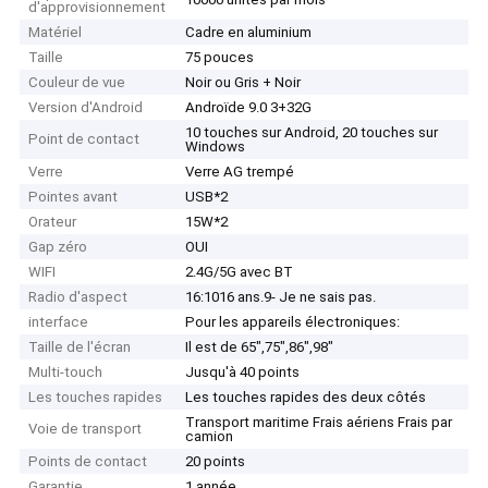
d'approvisionnement
Matériel
Cadre en aluminium
Taille
75 pouces
Couleur de vue
Noir ou Gris + Noir
Version d'Android
Androïde 9.0 3+32G
10 touches sur Android, 20 touches sur
Point de contact
Windows
Verre
Verre AG trempé
Pointes avant
USB*2
Orateur
15W*2
Gap zéro
OUI
WIFI
2.4G/5G avec BT
Radio d'aspect
16:1016 ans.9- Je ne sais pas.
interface
Pour les appareils électroniques:
Taille de l'écran
Il est de 65",75",86",98"
Multi-touch
Jusqu'à 40 points
Les touches rapides
Les touches rapides des deux côtés
Transport maritime Frais aériens Frais par
Voie de transport
camion
Points de contact
20 points
Garantie
1 année