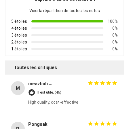
Voici la répartition de toutes les notes
5 étoiles
100%
4 étoiles
0%
3 étoiles
0%
2 étoiles
0%
1 étoiles
0%
Toutes les critiques
meazbah me
M
Il est utile. (46)
High quality, cost-effective
Pongsak
P