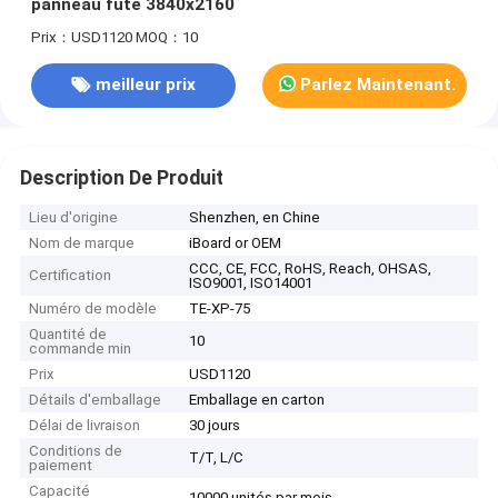
panneau futé 3840x2160
Prix：USD1120
MOQ：10
meilleur prix
Parlez Maintenant.
Description De Produit
Lieu d'origine
Shenzhen, en Chine
Nom de marque
iBoard or OEM
CCC, CE, FCC, RoHS, Reach, OHSAS,
Certification
ISO9001, ISO14001
Numéro de modèle
TE-XP-75
Quantité de
10
commande min
Prix
USD1120
Détails d'emballage
Emballage en carton
Délai de livraison
30 jours
Conditions de
T/T, L/C
paiement
Capacité
10000 unités par mois