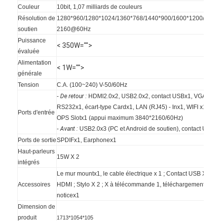
Couleur
10bit, 1,07 milliards de couleurs
VR Show
Résolution de
1280*960/1280*1024/1360*768/1440*900/1600*1200/1920*
soutien
2160@60Hz
A propos de nous
Puissance
< 350W="">
évaluée
Visite d'usine
Alimentation
< 1W="">
générale
Contrôle de la qualité
Tension
C.A. (100~240) V-50/60Hz
Contact
-
De retour :
HDMI2.0x2,
USB2.0x2,
contact USBx1,
VGA Audi
RS232x1, écart-type Cardx1, LAN (RJ45) - Inx1, WIFI x1 (2.4
Ports d'entrée
nouvelles
OPS Slotx1 (appui maximum 3840*2160/60Hz)
-
Avant :
USB2.0x3 (PC et Android de soutien), contact USBx
Tous les cas
Ports de sortie
SPDIFx1, Earphonex1
Haut-parleurs
15W X 2
Blog
intégrés
Le mur mountx1, le cable électrique x 1 ; Contact USB X 1 ; C
Parlez Maintenant.
Accessoires
HDMI ; Stylo X 2 ; X à télécommande 1, téléchargement de log
noticex1
Dimension de
produit
1713*1054*105