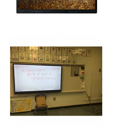
Tableau noir intelligent
Panneau interactif de projecteur
Cadre infrarouge de contact
Support interactif de tableau blanc
Caméra de document de visualiseur
le projecteur
Kiosque d'écran tactile
signalisation numérique
moniteur de publicité numérique
écran intelligent portable