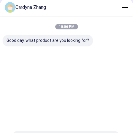
Cardyna Zhang
10:06 PM
Tableau blanc interactif
tout de LED dans un
panneau futé 3840x2160
Good day, what product are you looking for?
Le Chat
Produits Recommandés