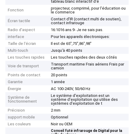
tableau blanc interactif d'é
projecteur, comprimé, pour l'éducation ou
Fonction
le commerce
Contact d'IR (contact multi de soutien),
Écran tactile
contact infrarouge
Radio d'aspect
16:1016 ans.9- Je ne sais pas.
interface
Pour les appareils électroniques:
Taille de l'écran
Il est de 65",75",86",98"
Multi-touch
Jusqu'à 40 points
Les touches rapides
Les touches rapides des deux côtés
Transport maritime Frais aériens Frais par
Voie de transport
camion
Points de contact
20 points
Garantie
1 année
Énergie
AC 100-240V, 50/60 Hz
Le système d'exploitation est un
Système de
système d'exploitation qui utilise des
Aperçu
fonctionnement
systèmes d'exploitation de t
Précision
2 mm
Produits
support mobile
Optionnel
Les couleurs
Noir ou OEM
Vidéos
Conseil futé infrarouge de Digital pour la