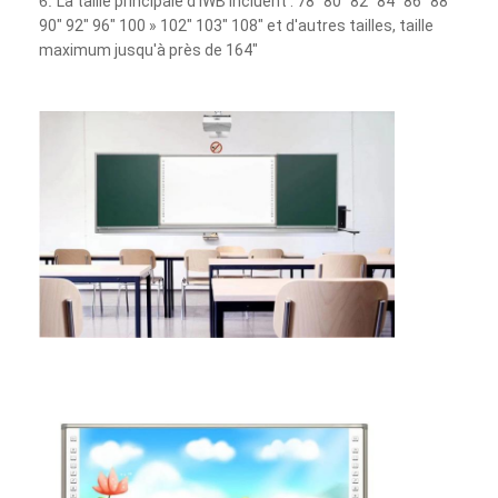
6.
La taille principale d'IWB incluent : 78" 80" 82" 84" 86" 88"
90" 92" 96" 100 » 102" 103" 108" et d'autres tailles, taille
maximum jusqu'à près de 164"