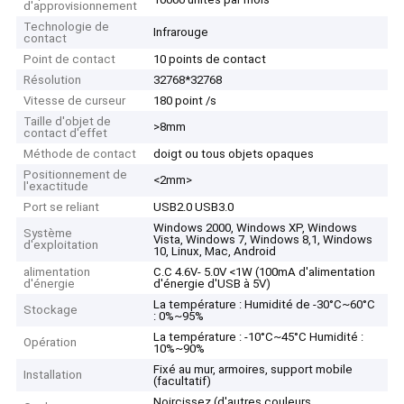
d'approvisionnement
Technologie de
Infrarouge
contact
Point de contact
10 points de contact
Résolution
32768*32768
Vitesse de curseur
180 point /s
Taille d'objet de
>8mm
contact d'effet
Méthode de contact
doigt ou tous objets opaques
Positionnement de
<2mm>
l'exactitude
Port se reliant
USB2.0 USB3.0
Windows 2000, Windows XP, Windows
Système
Vista, Windows 7, Windows 8,1, Windows
d'exploitation
10, Linux, Mac, Android
alimentation
C.C 4.6V- 5.0V <1W (100mA d'alimentation
d'énergie
d'énergie d'USB à 5V)
La température : Humidité de -30°C~60°C
Stockage
: 0%~95%
La température : -10°C~45°C Humidité :
Opération
10%~90%
Fixé au mur, armoires, support mobile
Installation
(facultatif)
Noircissez (d'autres couleurs