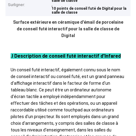
salle de classe
Surligner:
,
VR Show
10 points de conseil futé de Digital pour la
salle de classe
A propos de nous
Surface extérieure en céramique d'émail de porcelaine
de conseil futé interactif pour la salle de classe de
Visite d'usine
Digital
Contrôle de la qualité
.Ⅰ
Description
de
conseil
futé interactif d'
Infared
Contact
Un conseil futé interactif, également connu sous le nom
nouvelles
de conseil interactif ou conseil futé, est un grand panneau
d'affichage interactif dans le facteur de forme d'un
Tous les cas
tableau blanc. Ce
peut être un ordinateur autonome
d'écran tactile a employé indépendamment pour
Blog
effectuer des tâches et des opérations, ou un appareil
raccordable utilisé comme touchpad aux ordinateurs
Parlez Maintenant.
pilotes d'un projecteur. Ils sont employés dans un grand
choix d'arrangements, y compris des salles de classe à
tous les niveaux d'enseignement, dans les salles du