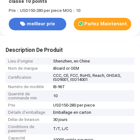
classe 10 points
Prix：USD150-280 per piece
MOQ：10
meilleur prix
Parlez Maintenant.
Description De Produit
Lieu d'origine
Shenzhen, en Chine
Nom de marque
iBoard or OEM
CCC, CE, FCC, RoHS, Reach, OHSAS,
Certification
ISO9001, ISO14001
Numéro de modèle
IB-96T
Quantité de
10
commande min
Prix
USD150-280 per piece
Détails d'emballage
Emballage en carton
Délai de livraison
30 jours
Conditions de
T/T, L/C
paiement
Capacité
10000 unités par mois