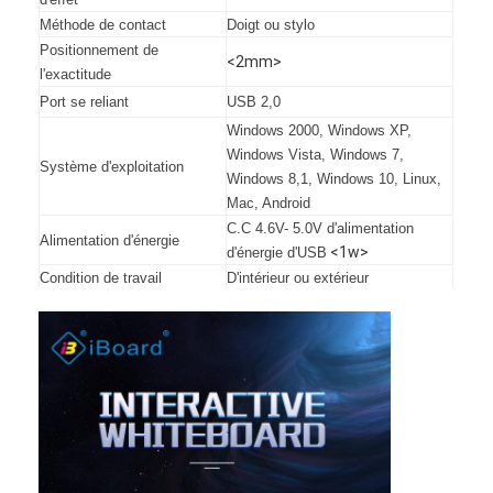
Méthode de contact
Doigt ou stylo
Positionnement de
<2mm>
l'exactitude
Port se reliant
USB 2,0
Windows 2000, Windows XP,
Windows Vista, Windows 7,
Système d'exploitation
Windows 8,1, Windows 10, Linux,
Mac, Android
C.C 4.6V- 5.0V d'alimentation
Alimentation d'énergie
<1w>
d'énergie d'USB
Condition de travail
D'intérieur ou extérieur
La température : Humidité de
Stockage
-30°C~60°C : 0%~95%
La température : Humidité de
Opération
-10°C~45°C : 10%~90%
Fixé au mur, armoires, support
Installation
mobile (facultatif)