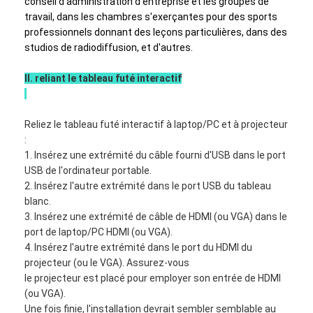
conseil d'administration d'entreprise et les groupes de
Tableau blanc interactif d'Iboard
travail, dans les chambres s'exerçantes pour des sports
professionnels donnant des leçons particulières, dans des
tableau blanc interactif d'IR
studios de radiodiffusion, et d'autres.
tableau blanc interactif infrarouge
II. reliant le tableau futé interactif
Écran plat interactif
Reliez le tableau futé interactif à laptop/PC et à projecteur
Moniteur interactif d'écran tactile
:
1. Insérez une extrémité du câble fourni d'USB dans le port
panneau futé d'affichage à cristaux liquides
USB de l'ordinateur portable.
2. Insérez l'autre extrémité dans le port USB du tableau
Tableau blanc interactif de LED
blanc.
3. Insérez une extrémité de câble de HDMI (ou VGA) dans le
Tableau blanc interactif d'écran tactile
port de laptop/PC HDMI (ou VGA).
4. Insérez l'autre extrémité dans le port du HDMI du
tous dans un tableau blanc interactif
projecteur (ou le VGA). Assurez-vous
le projecteur est placé pour employer son entrée de HDMI
tableau blanc interactif portatif
(ou VGA).
Une fois finie, l'installation devrait sembler semblable au