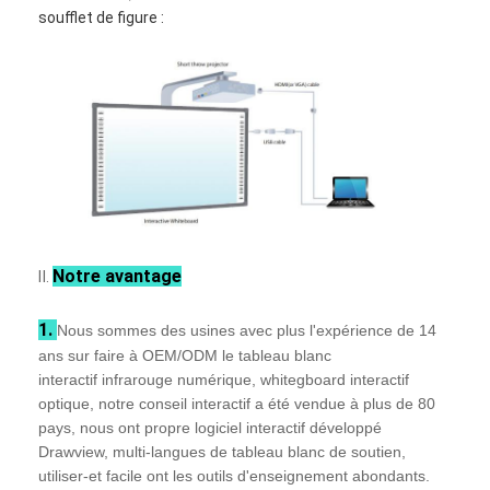
Tableau noir intelligent
soufflet de figure :
Panneau interactif de projecteur
Cadre infrarouge de contact
Support interactif de tableau blanc
Caméra de document de visualiseur
le projecteur
Notre avantage
Ⅱ
.
Kiosque d'écran tactile
1.
Nous sommes des usines avec plus l'expérience de 14
signalisation numérique
ans sur faire à OEM/ODM le tableau blanc
interactif infrarouge numérique, whitegboard interactif
moniteur de publicité numérique
optique, notre conseil interactif a été vendue à plus de 80
pays, nous ont propre logiciel interactif développé
écran intelligent portable
Drawview, multi-langues de tableau blanc de soutien,
utiliser-et facile ont les outils d'enseignement abondants.