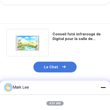
Conseil futé infrarouge de
Digital pour la salle de
classe 10 points
Le Chat
Mark Lee
Produits Recommandés
4:51 AM