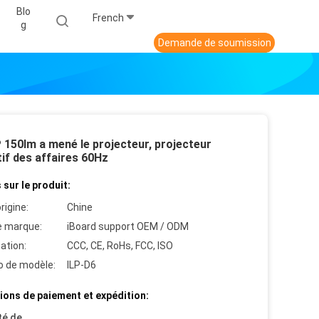
Blo
French
G
Demande de soumission
 150lm a mené le projecteur, projecteur
if des affaires 60Hz
 sur le produit:
rigine:
Chine
 marque:
iBoard support OEM / ODM
cation:
CCC, CE, RoHs, FCC, ISO
 de modèle:
ILP-D6
ions de paiement et expédition:
té de