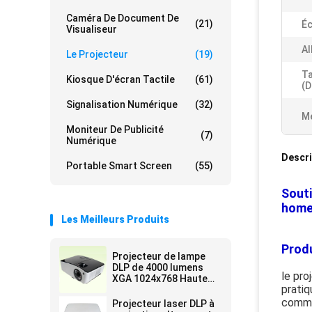
Caméra De Document De
(21)
Éc
Visualiseur
Al
Le Projecteur
(19)
Ta
Kiosque D'écran Tactile
(61)
(d
Signalisation Numérique
(32)
Me
Moniteur De Publicité
(7)
Numérique
Descri
Portable Smart Screen
(55)
Souti
home
Les Meilleurs Produits
Produ
Projecteur de lampe
DLP de 4000 lumens
le pro
XGA 1024x768 Haute
pratiq
luminosité
comme
Projecteur laser DLP à