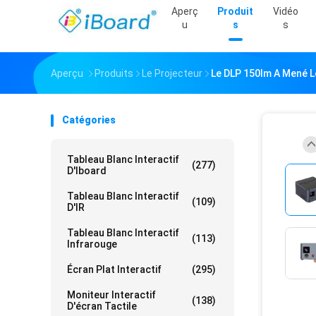
Aperç
Produit
Vidéo
U
S
S
Aperçu
Produits
Le Projecteur
Le DLP 150lm A Mené Le
Catégories
Tableau Blanc Interactif
(277)
D'Iboard
Tableau Blanc Interactif
(109)
D'IR
Tableau Blanc Interactif
(113)
Infrarouge
Écran Plat Interactif
(295)
Moniteur Interactif
(138)
D'écran Tactile