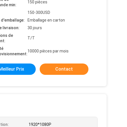
150 pièces
nde min:
150-300USD
s d'emballage:
Emballage en carton
e livraison:
30 jours
ions de
T/T
nt:
té
10000 pièces par mois
ovisionnement:
Meilleur Prix
Contact
tion:
1920*1080P