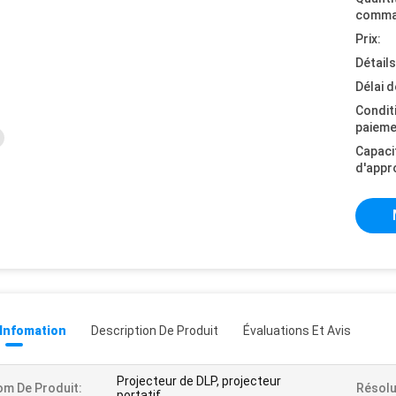
comma
Prix:
Détail
Délai d
Condit
paieme
Capaci
d'appr
 Infomation
Description De Produit
Évaluations Et Avis
Projecteur de DLP, projecteur
m De Produit:
Résolu
portatif