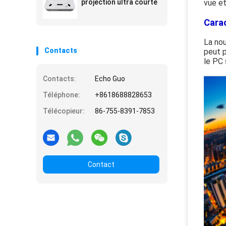
projection ultra courte
vue et
Carac
La nou
Contacts
peut p
le PC 
Contacts:
Echo Guo
Téléphone:
+8618688828653
Télécopieur:
86-755-8391-7853
Contact