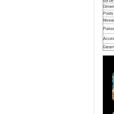
sortie
Dimen
Poids
Nivea
Puiss
Acces
Garan