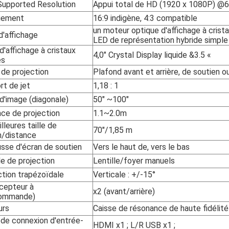
Supported Resolution
Appui total de HD (1920 x 1080P) @
gement
16:9 indigène, 4:3 compatible
un moteur optique d'affichage à crist
d'affichage
LED de représentation hybride simple
 d'affichage à cristaux
4,0" Crystal Display liquide &3.5 «
es
de projection
Plafond avant et arrière, de soutien o
rt de jet
1,18 : 1
 d'image (diagonale)
50" ~100"
nce de projection
1.1~2.0m
lleures taille de
70"/1,85 m
n/distance
sse d'écran de soutien
Vers le haut de, vers le bas
le de projection
Lentille/foyer manuels
ction trapézoïdale
Verticale : +/-15°
écepteur à
x2 (avant/arrière)
commande)
urs
Caisse de résonance de haute fidélit
 de connexion d'entrée-
HDMI x1 ; L/R USB x1 ;