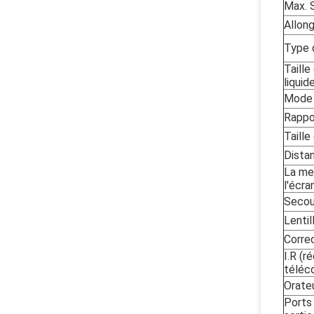
Max. 
Allon
Type 
Taille
liquid
Mode 
Rappo
Taille
Dista
La mei
l'écra
Secou
Lentil
Corre
I.R (r
télé
Orate
Ports