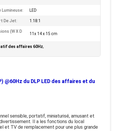
 Lumineuse:
LED
t De Jet:
1.18:1
ions (W X D
11x 14 x 15 cm
atif des affaires 60Hz
,
0P) @60Hz du DLP LED des affaires et du
nnel sensible, portatif, miniaturisé, amusant et
divertissement. Il a les fonctions du local
nel et TV de remplacement pour une plus grande