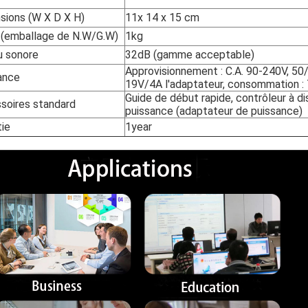
sions (W X D X H)
11x 14 x 15 cm
 (emballage de N.W/G.W)
1kg
u sonore
32dB (gamme acceptable)
Approvisionnement : C.A. 90-240V, 50
ance
19V/4A l'adaptateur, consommation :
Guide de début rapide, contrôleur à d
soires standard
puissance (adaptateur de puissance)
tie
1year