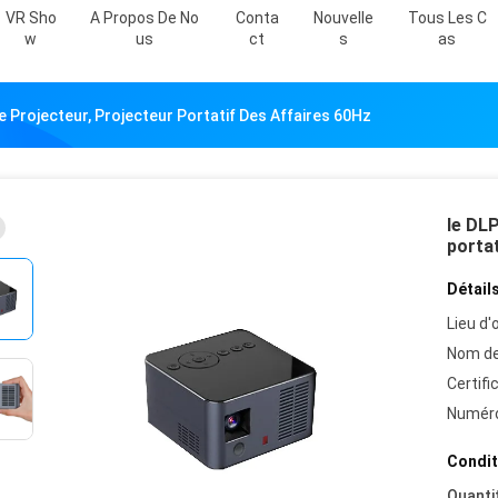
VR Sho
A Propos De No
Conta
Nouvelle
Tous Les C
W
Us
Ct
S
As
 Projecteur, Projecteur Portatif Des Affaires 60Hz
le DLP
portat
Détails
Lieu d'o
Nom de
Certifi
Numéro
Condit
Quanti