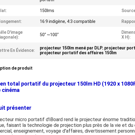
lat:
150lms
Source
longement:
16:9 indigène, 4:3 compatible
Rappor
ille D'image
Dimens
50" ~100"
iagonale):
X H):
projecteur 150lm mené par DLP
,
projecteur port
ttre En Évidence:
projecteur portatif des affaires 150lm
ption de produit
en total portatif du projecteur 150lm HD (1920 x 108
 cinéma
it présenter
jecteur micro portatif d'iBoard rend le projecteur énorme traditio
ue, faisant la technologie de projection plus près de la vie et du 
rcial, enseignement, voyage d'affaires, divertissement person