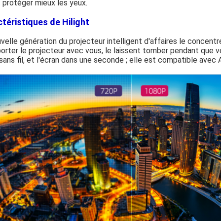
 protéger mieux les yeux.
téristiques de Hilight
velle génération du projecteur intelligent d'affaires le concentre
orter le projecteur avec vous, le laissent tomber pendant que vo
sans fil, et l'écran dans une seconde ; elle est compatible avec 