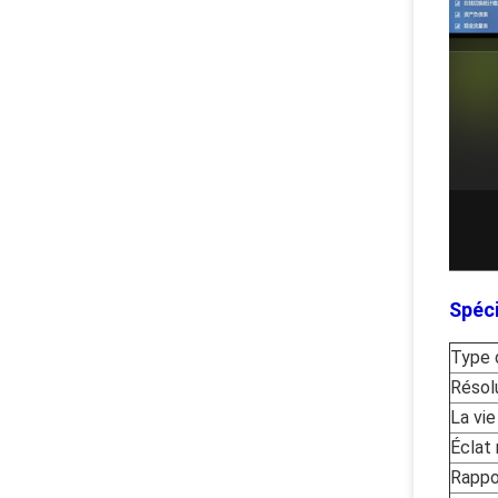
Spéci
Type 
Résol
La vi
Éclat
Rappo