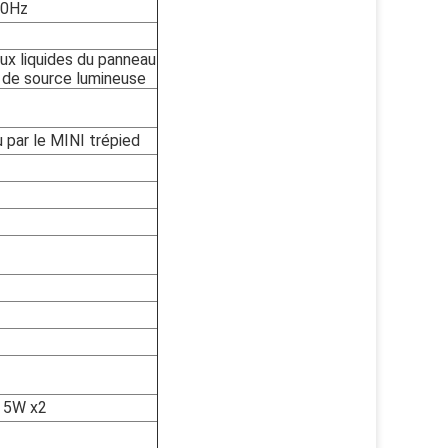
60Hz
aux liquides du panneau
 de source lumineuse
u par le MINI trépied
é 5W x2