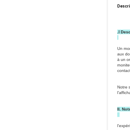
Descri
.Ⅰ Des
Un moni
aux dos
à un or
moniteu
contact
Notre 
l'affic
II. Not
l'expé