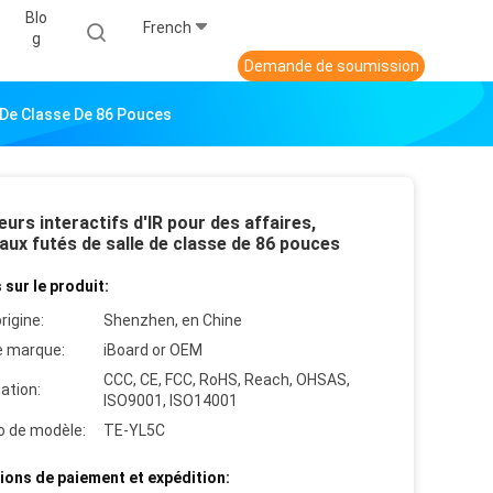
Blo
French
G
Demande de soumission
e De Classe De 86 Pouces
urs interactifs d'IR pour des affaires,
aux futés de salle de classe de 86 pouces
 sur le produit:
rigine:
Shenzhen, en Chine
 marque:
iBoard or OEM
CCC, CE, FCC, RoHS, Reach, OHSAS,
cation:
ISO9001, ISO14001
 de modèle:
TE-YL5C
ions de paiement et expédition: