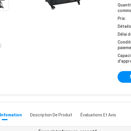
Quanti
comma
Prix:
Détail
Délai d
Condit
paieme
Capaci
d'appr
 Infomation
Description De Produit
Évaluations Et Avis