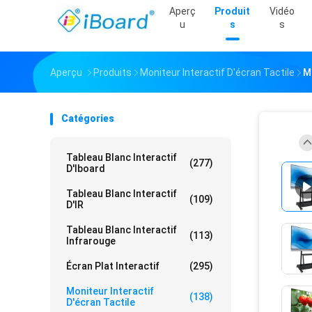
Aperç
Produit
Vidéo
U
S
S
Aperçu
Produits
Moniteur Interactif D'écran Tactile
M
Catégories
Tableau Blanc Interactif
(277)
D'Iboard
Tableau Blanc Interactif
(109)
D'IR
Tableau Blanc Interactif
(113)
Infrarouge
Écran Plat Interactif
(295)
Moniteur Interactif
(138)
D'écran Tactile