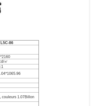
YL5C-86
*2160
cd/㎡
:1
.04*1065.96
, couleurs 1.07Billon