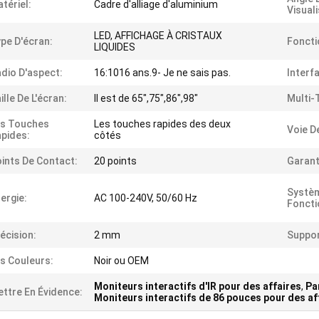
tériel:
Cadre d'alliage d'aluminium
Visuali
LED, AFFICHAGE À CRISTAUX
pe D'écran:
Foncti
LIQUIDES
dio D'aspect:
16:1016 ans.9- Je ne sais pas.
Interf
ille De L'écran:
Il est de 65",75",86",98"
Multi-
es Touches
Les touches rapides des deux
Voie D
pides:
côtés
ints De Contact:
20 points
Garant
Systè
ergie:
AC 100-240V, 50/60 Hz
Fonct
écision:
2 mm
Suppor
s Couleurs:
Noir ou OEM
Moniteurs interactifs d'IR pour des affaires
,
Pa
ttre En Évidence:
Moniteurs interactifs de 86 pouces pour des af