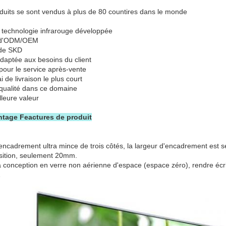
oduits se sont vendus à plus de 80 countires dans le monde
 technologie infrarouge développée
 d'ODM/OEM
de SKD
adaptée aux besoins du client
 pour le service après-vente
i de livraison le plus court
qualité dans ce domaine
lleure valeur
antage Feactures de produit
'encadrement ultra mince de trois côtés, la largeur d'encadrement est 
sition, seulement 20mm.
a conception en verre non aérienne d'espace (espace zéro), rendre écriv
…