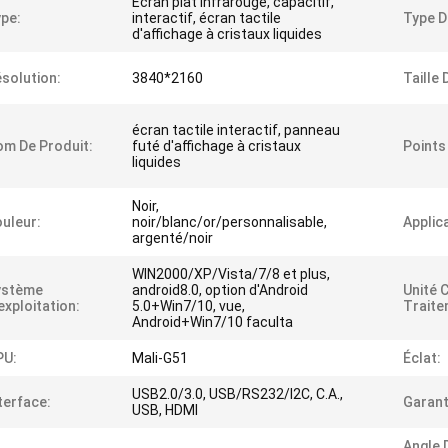
Écran plat infrarouge, capacitif,
pe:
interactif, écran tactile
Type D
d'affichage à cristaux liquides
solution:
3840*2160
Taille 
écran tactile interactif, panneau
m De Produit:
futé d'affichage à cristaux
Points
liquides
Noir,
uleur:
noir/blanc/or/personnalisable,
Applic
argenté/noir
WIN2000/XP/Vista/7/8 et plus,
ystème
android8.0, option d'Android
Unité 
exploitation:
5.0+Win7/10, vue,
Traite
Android+Win7/10 faculta
PU:
Mali-G51
Éclat:
USB2.0/3.0, USB/RS232/I2C, C.A.,
terface:
Garant
USB, HDMI
Angle 