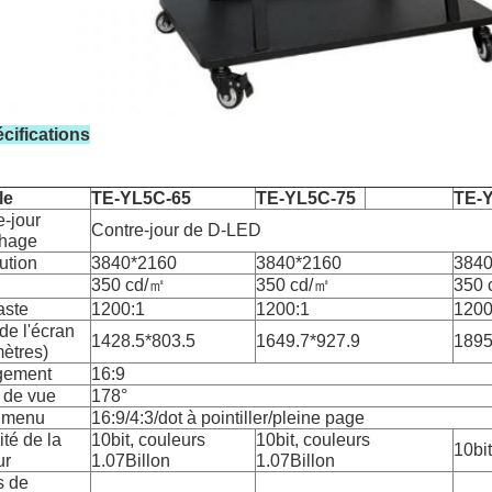
pécifications
le
TE-YL5C-65
TE-YL5C-75
TE-
e-jour
Contre-jour de D-LED
chage
ution
3840*2160
3840*2160
3840
350 cd/㎡
350 cd/㎡
350 
aste
1200:1
1200:1
1200
 de l'écran
1428.5*803.5
1649.7*927.9
1895
mètres)
gement
16:9
 de vue
178°
 menu
16:9/4:3/dot à pointiller/pleine page
ité de la
10bit, couleurs
10bit, couleurs
10bit
ur
1.07Billon
1.07Billon
s de