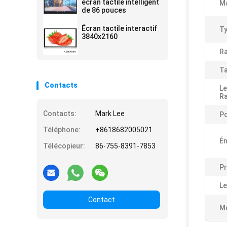
Function Android 14
écran tactile intelligent
Ma
4+32G or 8+128G
de 86 pouces
Écran tactile interactif
Ty
3840x2160
Ra
Ta
Contacts
L
Ra
Contacts:
Mark Lee
Po
Téléphone:
+8618682005021
Én
Télécopieur:
86-755-8391-7853
Pr
Le
Contact
Me