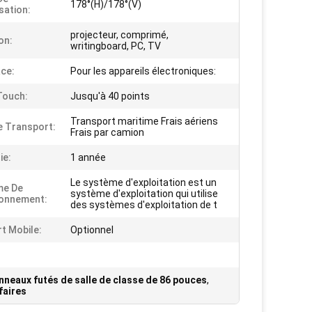
178°(H)/178°(V)
sation:
projecteur, comprimé,
on:
writingboard, PC, TV
ace:
Pour les appareils électroniques:
Touch:
Jusqu'à 40 points
Transport maritime Frais aériens
e Transport:
Frais par camion
ie:
1 année
Le système d'exploitation est un
me De
système d'exploitation qui utilise
ionnement:
des systèmes d'exploitation de t
t Mobile:
Optionnel
nneaux futés de salle de classe de 86 pouces
,
faires