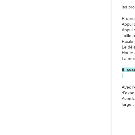
les pr
Propre
Appui
Appui 
Taille 
Facile
Le déla
Haute 
La mei
II. av
Avec l
d'expo
Avec l
large