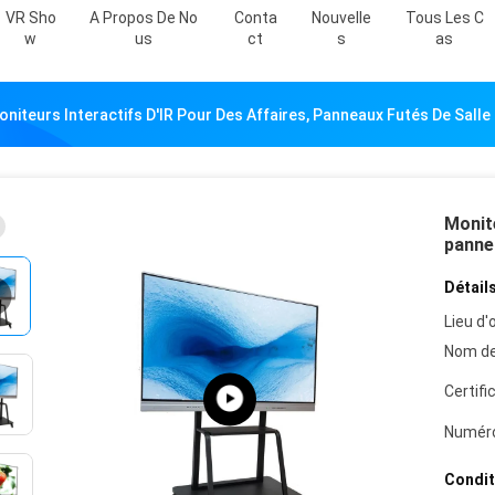
VR Sho
A Propos De No
Conta
Nouvelle
Tous Les C
W
Us
Ct
S
As
oniteurs Interactifs D'IR Pour Des Affaires, Panneaux Futés De Sall
Monite
panne
Détails
Lieu d'o
Nom de
Certifi
Numéro
Condit