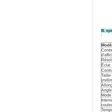
III. s
Modè
Contr
d'affi
Résol
Éclat
Contr
Taille
(milli
Allon
Angle
Mode
Intens
coule
Temp