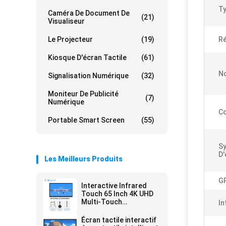
Ty
Caméra De Document De
(21)
Visualiseur
Le Projecteur
(19)
Ré
Kiosque D'écran Tactile
(61)
No
Signalisation Numérique
(32)
Moniteur De Publicité
(7)
Numérique
Co
Portable Smart Screen
(55)
S
D'
Les Meilleurs Produits
G
Interactive Infrared
Touch 65 Inch 4K UHD
Multi-Touch
In
Interactive Touch
Screen Monitor with AI
Écran tactile interactif