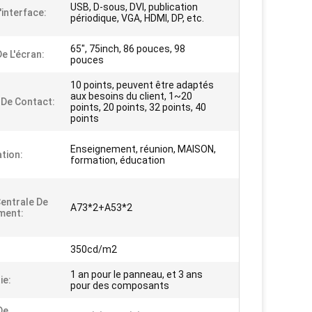
USB, D-sous, DVI, publication
'interface:
périodique, VGA, HDMI, DP, etc.
65", 75inch, 86 pouces, 98
De L'écran:
pouces
10 points, peuvent être adaptés
aux besoins du client, 1~20
 De Contact:
points, 20 points, 32 points, 40
points
Enseignement, réunion, MAISON,
ation:
formation, éducation
Centrale De
A73*2+A53*2
ment:
350cd/m2
1 an pour le panneau, et 3 ans
ie:
pour des composants
De