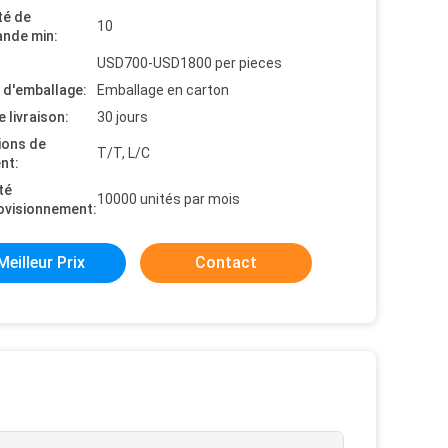
té de
10
nde min:
USD700-USD1800 per pieces
s d'emballage:
Emballage en carton
e livraison:
30 jours
ions de
T/T, L/C
nt:
té
10000 unités par mois
ovisionnement:
Meilleur Prix
Contact