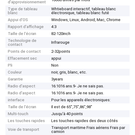
d'approvisionnement
Type de tableau
Whtieboard interactif, tableau blanc
blanc
électronique, tableau blanc futé
Appui d'OS
Windows, Linux, Android, Mac, Chrome
Rapport d'affichage
4:3
Taille de l'écran
82-120inch
Technologie de
Infrarouge
contact
Points de contact
2-32points
Effacement sec
appui
Pli
Non
Couleur
noir, gris, blanc, etc.
Garantie
3years
Radio d'aspect
16:1016 ans.9- Je ne sais pas.
Radio d'aspect
16:1016 ans.9- Je ne sais pas.
interface
Pour les appareils électroniques:
Taille de l'écran
Il est de 65",75",86",98"
Multi-touch
Jusqu'à 40 points
Les touches rapides
Les touches rapides des deux côtés
Transport maritime Frais aériens Frais par
Voie de transport
camion