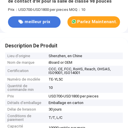
de contact d'IR pour la salle de classe 98 pouces
Prix：USD700-USD1800 per pieces
MOQ：10
meilleur prix
Parlez Maintenant.
Description De Produit
Lieu d'origine
Shenzhen, en Chine
Nom de marque
iBoard or OEM
CCC, CE, FCC, RoHS, Reach, OHSAS,
Certification
ISO9001, ISO14001
Numéro de modèle
TE-YL5C
Quantité de
10
commande min
Prix
USD700-USD1800 per pieces
Détails d'emballage
Emballage en carton
Délai de livraison
30 jours
Conditions de
T/T, L/C
paiement
Capacité
10000 unités par mois