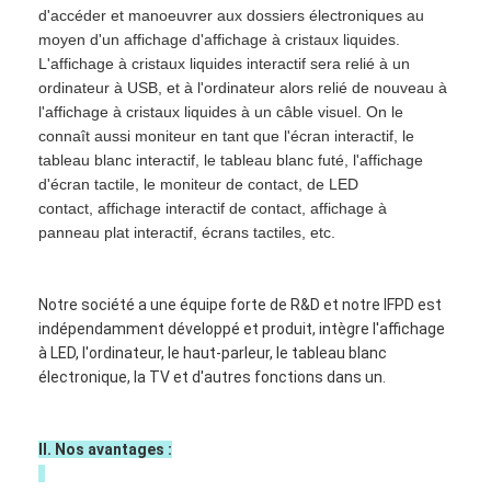
d'accéder et manoeuvrer aux dossiers électroniques au
VR Show
moyen d'un affichage d'affichage à cristaux liquides.
L'affichage à cristaux liquides interactif sera relié à un
A propos de nous
ordinateur à USB, et à l'ordinateur alors relié de nouveau à
l'affichage à cristaux liquides à un câble visuel. On le
Visite d'usine
connaît aussi moniteur en tant que l'écran interactif, le
tableau blanc interactif, le tableau blanc futé, l'affichage
Contrôle de la qualité
d'écran tactile, le moniteur de contact, de LED
contact, affichage interactif de contact, affichage à
Contact
panneau plat interactif, écrans tactiles, etc.
nouvelles
Notre société a une équipe forte de R&D et notre IFPD est
Tous les cas
indépendamment développé et produit, intègre l'affichage
à LED, l'ordinateur, le haut-parleur, le tableau blanc
Blog
électronique, la TV et d'autres fonctions dans un.
Parlez Maintenant.
II. Nos avantages :