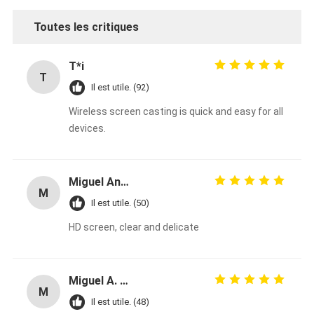
Toutes les critiques
T*i
T
Il est utile. (92)
Wireless screen casting is quick and easy for all
devices.
Miguel Angel Zapienz
M
Il est utile. (50)
HD screen, clear and delicate
Miguel A. Zapienz CNII
M
Il est utile. (48)