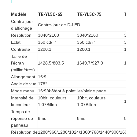
Modèle
TE-YL5C-65
TE-YL5C-75
TE-YL
Contre-jour
Contre-jour de D-LED
d'affichage
Résolution
3840*2160
3840*2160
3840*
Éclat
350 cd/㎡
350 cd/㎡
350 c
Contraste
1200:1
1200:1
1200:
Taille de
l'écran
1428.5*803.5
1649.7*927.9
1895.
(millimètres)
Allongement
16:9
Angle de vue
178°
Mode menu
16:9/4:3/dot à pointiller/pleine page
Intensité de
10bit, couleurs
10bit, couleurs
10bit,
la couleur
1.07Billon
1.07Billon
Temps de
réponse de
8ms
8ms
8ms
panneau
Résolution de
1280*960/1280*1024/1360*768/1440*900/1600*12