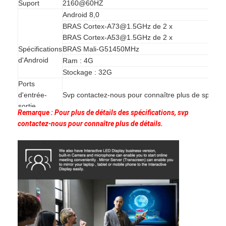
Suport
2160@60HZ
Android 8,0
BRAS Cortex-A73@1.5GHz de 2 x
BRAS Cortex-A53@1.5GHz de 2 x
Spécifications
BRAS Mali-G51450MHz
d'Android
Ram : 4G
Stockage : 32G
Ports
d'entrée-
Svp contactez-nous pour connaître plus de spécific
sortie
Remarque : Pour plus de détails des spécifications, svp
LA PUISSANCE, SOURCE, LE MENU, VOL+, VOL., 
Front Button
contactez-nous pour connaître plus de détails.
ES, ENTRENT, AUTOGUIDENT
Construit in
8 pixels méga
camera
Construit
dans le
rangée 4 établie dans des microphones
microphone
Tension
C.A. (100~240) V-50/60HZ
Alimentation
Alimentation
Alimen
Chaîne de
générale
<1w>
générale
<1w>
génér