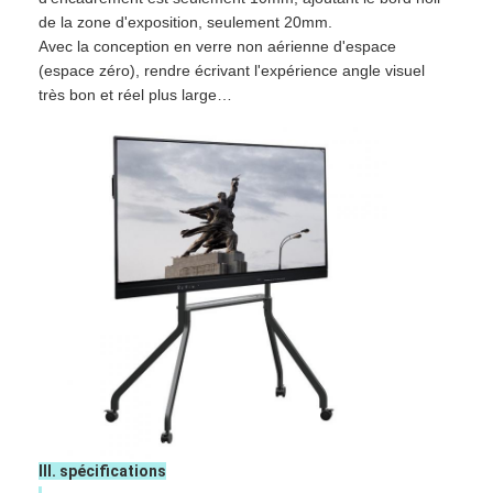
Tableau noir intelligent
de la zone d'exposition, seulement 20mm.
Avec la conception en verre non aérienne d'espace
Panneau interactif de projecteur
(espace zéro), rendre écrivant l'expérience angle visuel
très bon et réel plus large…
Cadre infrarouge de contact
Support interactif de tableau blanc
Caméra de document de visualiseur
le projecteur
Kiosque d'écran tactile
signalisation numérique
moniteur de publicité numérique
écran intelligent portable
III. spécifications