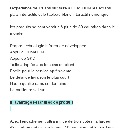
Tableau blanc interactif d'Iboard
l'expérience de 14 ans sur faire à OEM/ODM les écrans
plats interactifs et le tableau blanc interactif numérique
tableau blanc interactif d'IR
les produits se sont vendus à plus de 80 countires dans le
tableau blanc interactif infrarouge
monde
Écran plat interactif
Propre technologie infrarouge développée
Appui d'ODM/OEM
Moniteur interactif d'écran tactile
Appui de SKD
Taille adaptée aux besoins du client
panneau futé d'affichage à cristaux liquides
Facile pour le service après-vente
Le délai de livraison le plus court
Tableau blanc interactif de LED
Haute qualité dans ce domaine
La meilleure valeur
Tableau blanc interactif d'écran tactile
II. avantage Feactures de produit
tous dans un tableau blanc interactif
tableau blanc interactif portatif
Avec l'encadrement ultra mince de trois côtés, la largeur
d'encadrement est seulement 10mm, ajoutant le bord noir