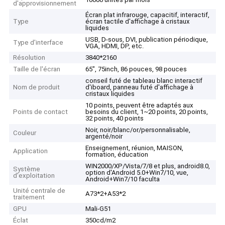
d'approvisionnement
Écran plat infrarouge, capacitif, interactif,
Type
écran tactile d'affichage à cristaux
liquides
USB, D-sous, DVI, publication périodique,
Type d'interface
VGA, HDMI, DP, etc.
Résolution
3840*2160
Taille de l'écran
65", 75inch, 86 pouces, 98 pouces
conseil futé de tableau blanc interactif
Nom de produit
d'iboard, panneau futé d'affichage à
cristaux liquides
10 points, peuvent être adaptés aux
Points de contact
besoins du client, 1~20 points, 20 points,
32 points, 40 points
Noir, noir/blanc/or/personnalisable,
Couleur
argenté/noir
Enseignement, réunion, MAISON,
Application
formation, éducation
WIN2000/XP/Vista/7/8 et plus, android8.0,
Système
option d'Android 5.0+Win7/10, vue,
d'exploitation
Android+Win7/10 faculta
Unité centrale de
A73*2+A53*2
traitement
GPU
Mali-G51
Éclat
350cd/m2