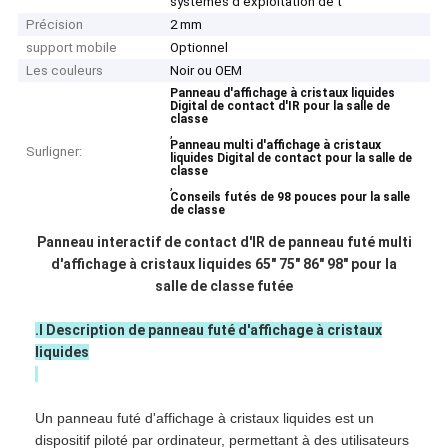
systèmes d'exploitation de t
Précision
2 mm
support mobile
Optionnel
Les couleurs
Noir ou OEM
Panneau d'affichage à cristaux liquides
Digital de contact d'IR pour la salle de
classe
,
Panneau multi d'affichage à cristaux
Surligner:
liquides Digital de contact pour la salle de
classe
,
Conseils futés de 98 pouces pour la salle
de classe
Panneau interactif de contact d'IR de panneau futé multi
d'affichage à cristaux liquides 65" 75" 86" 98" pour la
salle de classe futée
.Ⅰ Description de panneau futé d'affichage à cristaux
Aperçu
liquides
Produits
Un panneau futé d'affichage à cristaux liquides est un
Vidéos
dispositif piloté par ordinateur, permettant à des utilisateurs