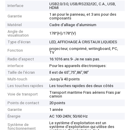
USB2.0/3.0, USB/RS232/I2C, C.A., USB,
Interface
HDMI
1 an pour le panneau, et 3 ans pour des
Garantie
composants
Matériel
Cadre d'alliage d'aluminium
Angle de
178°(H)/178°(V)
visualisation
Type d'écran
LED, AFFICHAGE À CRISTAUX LIQUIDES
projecteur, comprimé, writingboard, PC,
Fonction
TV
Radio d'aspect
16:1016 ans.9- Je ne sais pas.
interface
Pour les appareils électroniques:
Taille de l'écran
Il est de 65",75",86",98"
Multi-touch
Jusqu'à 40 points
Les touches rapides
Les touches rapides des deux côtés
Transport maritime Frais aériens Frais par
Voie de transport
camion
Points de contact
20 points
Garantie
1 année
Énergie
AC 100-240V, 50/60 Hz
Le système d'exploitation est un
Système de
système d'exploitation qui utilise des
fonctionnement