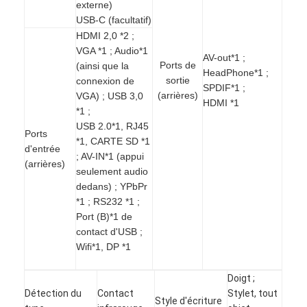
externe)
Tableau blanc interactif d'Iboard
USB-C (facultatif)
HDMI 2,0 *2 ;
tableau blanc interactif d'IR
VGA *1 ; Audio*1
AV-out*1 ;
Ports de
(ainsi que la
tableau blanc interactif infrarouge
HeadPhone*1 ;
sortie
connexion de
SPDIF*1 ;
(arrières)
VGA) ; USB 3,0
Écran plat interactif
HDMI *1
*1 ;
USB 2.0*1, RJ45
Moniteur interactif d'écran tactile
Ports
*1, CARTE SD *1
d'entrée
; AV-IN*1 (appui
panneau futé d'affichage à cristaux liquides
(arrières)
seulement audio
dedans) ; YPbPr
Tableau blanc interactif de LED
*1 ; RS232 *1 ;
Port (B)*1 de
Tableau blanc interactif d'écran tactile
contact d'USB ;
Wifi*1, DP *1
tous dans un tableau blanc interactif
Doigt ;
tableau blanc interactif portatif
Détection du
Contact
Stylet, tout
Style d'écriture