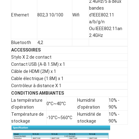
2.4GHz/5 à deux
bandes
Ethernet
802,3 10/100
Wifi
d'IEEE802.11
a/b/g/n
Ou IEEE802.11an
2.4GHz
Bluetooth
4,2
ACCESSOIRES
Stylo X 2 de contact
Contact USB (A-B 1.5M) x 1
Câble de HDMI (2M) x 1
Cable électrique (1.8M) x 1
Contrôleur à distance X 1
CONDITIONS AMBIANTES
La température
Humidité
10% -
0°C~40°C
d'opération
d'opération
90%
Température de
Humidité de
10% -
-10°C~560°C
stockage
stockage
90%