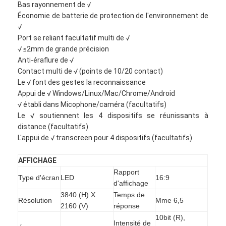
Bas rayonnement de √
Économie de batterie de protection de l'environnement de
√
Port se reliant facultatif multi de √
√ ≤2mm de grande précision
Anti-éraflure de √
Contact multi de √ (points de 10/20 contact)
Le √ font des gestes la reconnaissance
Appui de √ Windows/Linux/Mac/Chrome/Android
√ établi dans Micophone/caméra (facultatifs)
Le √ soutiennent les 4 dispositifs se réunissants à
distance (facultatifs)
L'appui de √ transcreen pour 4 dispositifs (facultatifs)
AFFICHAGE
Aperçu
Rapport
Type d'écran
LED
16:9
d'affichage
Produits
3840 (H) X
Temps de
Résolution
Mme 6,5
2160 (V)
réponse
Vidéos
10bit (R),
Intensité de