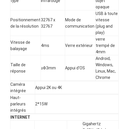
type
infrarouge
objet
Tableau noir intelligent
opaque
USB à toute
Panneau interactif de projecteur
Positionnement
32767 x
Mode de
vitesse
de la résolution
32767
communication
(plug and
Cadre infrarouge de contact
play)
verre
Support interactif de tableau blanc
Vitesse de
4ms
Verre extérieur
trempé de
balayage
4mm
Caméra de document de visualiseur
Android,
Taille de
Windows,
le projecteur
≥Φ3mm
Appui d'OS
réponse
Linux, Mac,
Chrome
Kiosque d'écran tactile
Caméra
Appui 2K ou 4K
signalisation numérique
intégrée
Haut-
moniteur de publicité numérique
parleurs
2*15W
intégrés
écran intelligent portable
INTERNET
Gigahertz