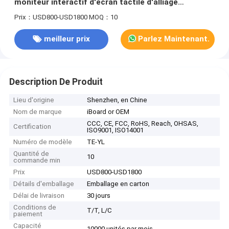
moniteur interactif d'écran tactile d'alliage
d'aluminium basse
Prix：USD800-USD1800
MOQ：10
meilleur prix
Parlez Maintenant.
Description De Produit
Lieu d'origine
Shenzhen, en Chine
Nom de marque
iBoard or OEM
CCC, CE, FCC, RoHS, Reach, OHSAS,
Certification
ISO9001, ISO14001
Numéro de modèle
TE-YL
Quantité de
10
commande min
Prix
USD800-USD1800
Détails d'emballage
Emballage en carton
Délai de livraison
30 jours
Conditions de
T/T, L/C
paiement
Capacité
10000 unités par mois