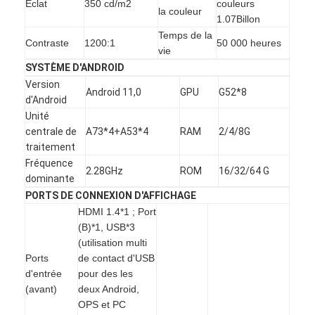
Éclat
350 cd/m2
couleurs
la couleur
VR Show
1.07Billon
Temps de la
Contraste
1200:1
50 000 heures
A propos de nous
vie
SYSTÈME D'ANDROID
Visite d'usine
Version
Android 11,0
GPU
G52*8
d'Android
Contrôle de la qualité
Unité
centrale de
A73*4+A53*4
RAM
2/4/8G
Contact
traitement
Fréquence
nouvelles
2.28GHz
ROM
16/32/64 G
dominante
PORTS DE CONNEXION D'AFFICHAGE
Tous les cas
HDMI 1.4*1 ; Port
(B)*1, USB*3
Blog
(utilisation multi
Ports
de contact d'USB
Parlez Maintenant.
d'entrée
pour des les
(avant)
deux Android,
OPS et PC