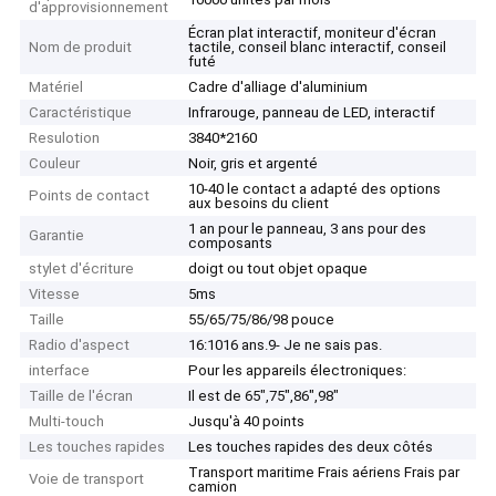
d'approvisionnement
Écran plat interactif, moniteur d'écran
Nom de produit
tactile, conseil blanc interactif, conseil
futé
Matériel
Cadre d'alliage d'aluminium
Caractéristique
Infrarouge, panneau de LED, interactif
Resulotion
3840*2160
Couleur
Noir, gris et argenté
10-40 le contact a adapté des options
Points de contact
aux besoins du client
1 an pour le panneau, 3 ans pour des
Garantie
composants
stylet d'écriture
doigt ou tout objet opaque
Vitesse
5ms
Taille
55/65/75/86/98 pouce
Radio d'aspect
16:1016 ans.9- Je ne sais pas.
interface
Pour les appareils électroniques:
Taille de l'écran
Il est de 65",75",86",98"
Multi-touch
Jusqu'à 40 points
Les touches rapides
Les touches rapides des deux côtés
Transport maritime Frais aériens Frais par
Voie de transport
camion