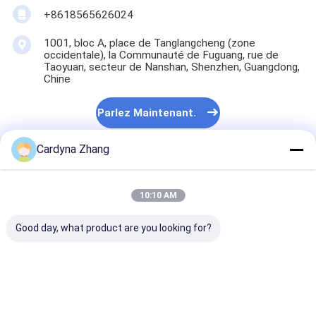
+8618565626024
1001, bloc A, place de Tanglangcheng (zone
occidentale), la Communauté de Fuguang, rue de
Taoyuan, secteur de Nanshan, Shenzhen, Guangdong,
Chine
Parlez Maintenant.
Cardyna Zhang
10:10 AM
Good day, what product are you looking for?
Tableau blanc interactif pour
l'éducation/affaires, tableau
blanc futé fixé au mur taille de
102 pouces