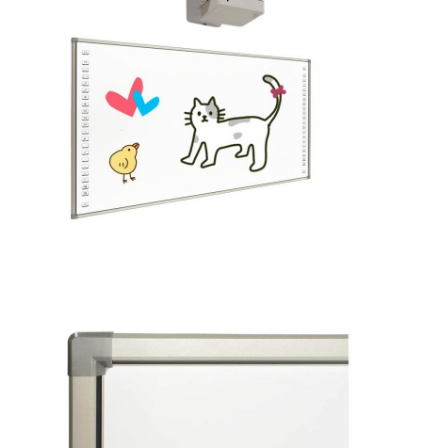
VR Show
A propos de nous
Visite d'usine
Contrôle de la qualité
Contact
nouvelles
Tous les cas
Blog
Parlez Maintenant.