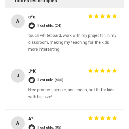
Toutes les critiques
a*a
A
Il est utile. (24)
touch whiteboard, work with my projector, in my
classroom, making my teaching for the kids
more interesting
J*K
J
Il est utile. (500)
Nice product, simple, and cheap, but fit for kids
with big size!
A*.
A
Il est utile. (95)