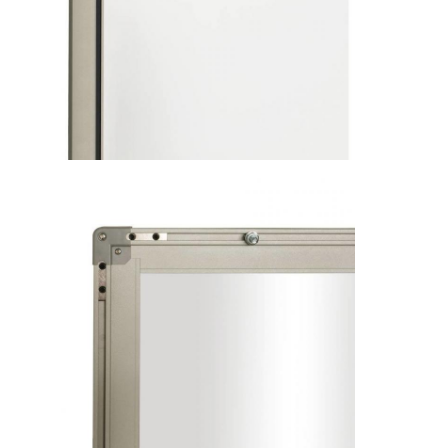
Tableau blanc interactif d'Iboard
tableau blanc interactif d'IR
tableau blanc interactif infrarouge
Écran plat interactif
Moniteur interactif d'écran tactile
panneau futé d'affichage à cristaux liquides
Tableau blanc interactif de LED
Tableau blanc interactif d'écran tactile
tous dans un tableau blanc interactif
tableau blanc interactif portatif