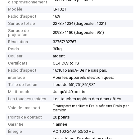
d'approvisionnement
Modèle
IB-102T
Radio d'aspect
16:9
Surface totale
2278 x1234 (diagonale : 102")
Surface de
2098 x1180 (diagonale : 95")
projection
Résolution
32767*32767
Poids
30kg
Couleur
argent
Certificats
CE/FCC/RoHS
Radio d'aspect
16:1016 ans.9- Je ne sais pas.
interface
Pour les appareils électroniques:
Taille de l'écran
Il est de 65",75",86",98"
Multi-touch
Jusqu'à 40 points
Les touches rapides
Les touches rapides des deux côtés
Transport maritime Frais aériens Frais par
Voie de transport
camion
Points de contact
20 points
Garantie
1 année
Énergie
AC 100-240V, 50/60 Hz
Le système d'exploitation est un