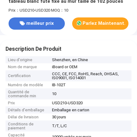
tableau blanc futé fixé au mur taille de 102 pouces
Prix：USD210-USD320
MOQ：10
meilleur prix
Parlez Maintenant.
Description De Produit
Lieu d'origine
Shenzhen, en Chine
Nom de marque
iBoard or OEM
CCC, CE, FCC, RoHS, Reach, OHSAS,
Certification
ISO9001, ISO14001
Numéro de modèle
IB-102T
Quantité de
10
commande min
Prix
USD210-USD320
Détails d'emballage
Emballage en carton
Délai de livraison
30 jours
Conditions de
T/T, L/C
paiement
Capacité
10000 unités par mois