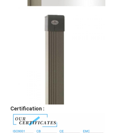
Tableau noir intelligent
Panneau interactif de projecteur
Cadre infrarouge de contact
Support interactif de tableau blanc
Caméra de document de visualiseur
le projecteur
Kiosque d'écran tactile
signalisation numérique
moniteur de publicité numérique
Certification :
écran intelligent portable