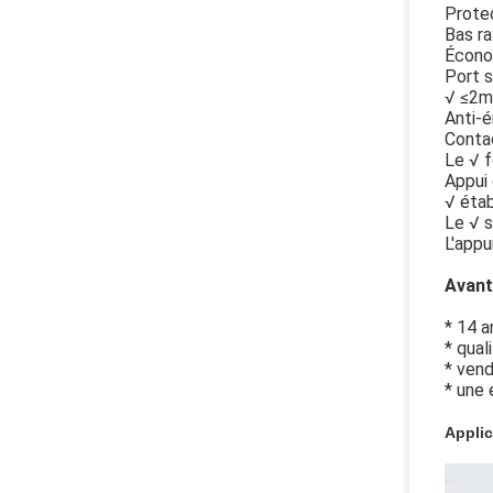
Protec
Bas r
Écono
Port s
√ ≤2m
Anti-é
Contac
Le √ 
Appui
√ étab
Le √ s
L'appu
Avant
* 14 a
* qual
* vend
* une 
Applic