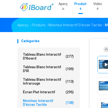
Aperç
Produit
Vidéo
U
S
S
Aperçu
Produits
Moniteur Interactif D'écran Tactile
M
Catégories
Tableau Blanc Interactif
(277)
D'Iboard
Tableau Blanc Interactif
(109)
D'IR
Tableau Blanc Interactif
(113)
Infrarouge
Écran Plat Interactif
(295)
Moniteur Interactif
(138)
D'écran Tactile