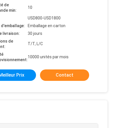
té de
10
nde min:
USD800-USD1800
s d'emballage:
Emballage en carton
e livraison:
30 jours
ions de
T/T, L/C
nt:
té
10000 unités par mois
ovisionnement:
Meilleur Prix
Contact