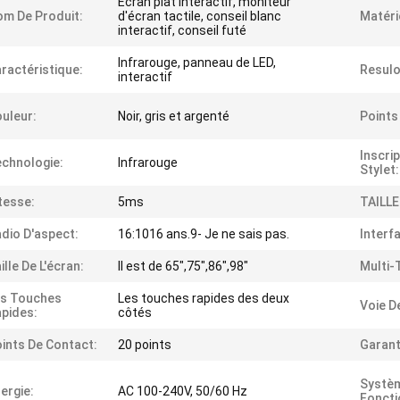
Écran plat interactif, moniteur
m De Produit:
d'écran tactile, conseil blanc
Matéri
interactif, conseil futé
Infrarouge, panneau de LED,
ractéristique:
Resulo
interactif
uleur:
Noir, gris et argenté
Points
Inscri
chnologie:
Infrarouge
Stylet:
tesse:
5ms
TAILLE
dio D'aspect:
16:1016 ans.9- Je ne sais pas.
Interf
ille De L'écran:
Il est de 65",75",86",98"
Multi-
es Touches
Les touches rapides des deux
Voie D
pides:
côtés
ints De Contact:
20 points
Garant
Systè
ergie:
AC 100-240V, 50/60 Hz
Fonct