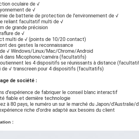
tion oculaire de √
ayonnement de √
mie de batterie de protection de l'environnement de √
e reliant facultatif multi de √
m de grande précision
raflure de √
t multi de √ (points de 10/20 contact)
font des gestes la reconnaissance
 de √ Windows/Linux/Mac/Chrome/Android
li dans Micophone/caméra (facultatifs)
outiennent les 4 dispositifs se réunissants à distance (facultati
i de √ transcreen pour 4 dispositifs (facultatifs)
age de société :
ns d'expérience de fabriquer le conseil blanc interactif
ité fiable et dernière technologie
ez à 80 pays, le numéro un sur le marché du Japon/d'Australie/d'I
expérience riche d'ordre adapté aux besoins du client
ation :