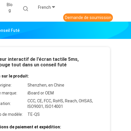
Blo
French
G
Demande de soumission
onseil Futé
ur interactif de l'écran tactile 5ms,
ouge tout dans un conseil futé
 sur le produit:
rigine:
Shenzhen, en Chine
 marque:
iBoard or OEM
CCC, CE, FCC, RoHS, Reach, OHSAS,
cation:
ISO9001, ISO14001
 de modèle:
TE-QS
ions de paiement et expédition: