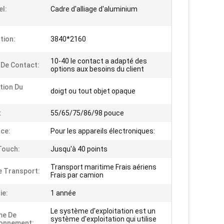
el:
Cadre d'alliage d'aluminium
tion:
3840*2160
10-40 le contact a adapté des
 De Contact:
options aux besoins du client
ption Du
doigt ou tout objet opaque
:
55/65/75/86/98 pouce
ace:
Pour les appareils électroniques:
Touch:
Jusqu'à 40 points
Transport maritime Frais aériens
e Transport:
Frais par camion
ie:
1 année
Le système d'exploitation est un
me De
système d'exploitation qui utilise
ionnement: