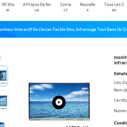
VR Sho
A Propos De No
Conta
Nouvelle
Tous Les C
W
Us
Ct
S
As
oniteur Interactif De L'écran Tactile 5ms, Infrarouge Tout Dans Un C
monite
infrar
Détails
Lieu d'o
Nom de
Certifi
Numéro
Condit