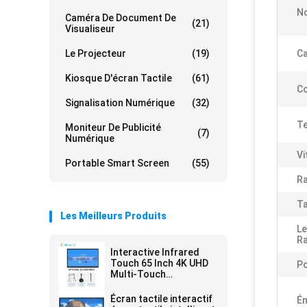
No
Caméra De Document De
(21)
Visualiseur
Le Projecteur
(19)
Ca
Kiosque D'écran Tactile
(61)
Co
Signalisation Numérique
(32)
Te
Moniteur De Publicité
(7)
Numérique
Vi
Portable Smart Screen
(55)
Ra
Ta
Les Meilleurs Produits
L
Ra
Interactive Infrared
Touch 65 Inch 4K UHD
Po
Multi-Touch
Interactive Touch
Screen Monitor with AI
Écran tactile interactif
Én