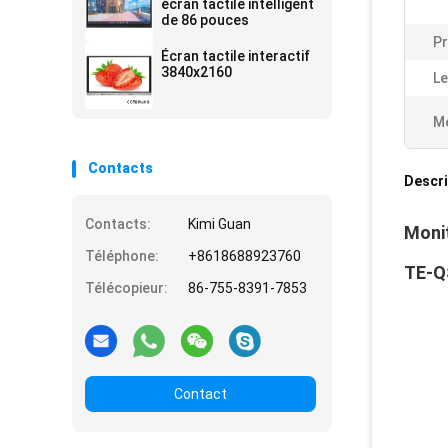
Function Android 14
écran tactile intelligent
4+32G or 8+128G
de 86 pouces
Pr
Écran tactile interactif
3840x2160
Le
Me
Contacts
Descri
Contacts:
Kimi Guan
Monit
Téléphone:
+8618688923760
TE-Q
Télécopieur:
86-755-8391-7853
Contact