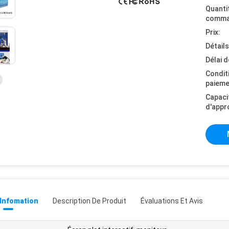
Quanti
comma
Prix:
Détail
Délai d
Condit
paieme
Capaci
d'appr
 Infomation
Description De Produit
Évaluations Et Avis