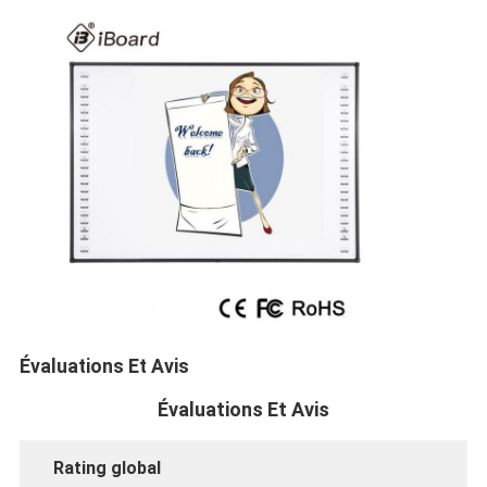
27
(kilogrammes)
Dimension de
produit
2089x 1198
x29.3mm
(millimètres
)
Taille emballée
2240 x 1350 x 80 millimètres
(millimètres)
Aperçu
Évaluations Et Avis
Évaluations Et Avis
Produits
Vidéos
Rating global