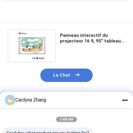
Panneau interactif du
projecteur 16 9, 95" tableau
blanc interactif d'Iboard
Le Chat
Cardyna Zhang
Produits Recommandés
7:48 AM