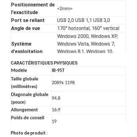
Positionnement de
<2mm>
l'exactitude
Port se reliant
USB 2,0 USB 1,1 USB 3,0
Angle de vue
170° horizontal, 160° vertical
Windows 2000, Windows XP,
Système
Windows Vista, Windows 7,
d'exploitation
Windows 8,1, Windows 10,
Linux, Mac, Android
CARACTÉRISTIQUES PHYSIQUES
C.C 4.7V- 5.2V
00mA
Alimentation
Modèle
IB-95T
d'alimentation d'énergie
<1w>
d'énergie
Taille globale
d'
USB
à 5V)
<>
2089x 1198
(millimètres)
Condition de travail
D'intérieur ou extérieur
Diagonale globale
La température : -30
humidité
94,8
Stockage
(pouce)
de°C~60°C : 0%~95%
Allongement
16:9
La température :
Humidité de
Opération
Poids de conseil
-10°C~45°C : 10%~90%
19
(kilogrammes)
Fixé au mur, armoires, support
Installation
Photo de produit :
Poids brut
mobile (facultatif)