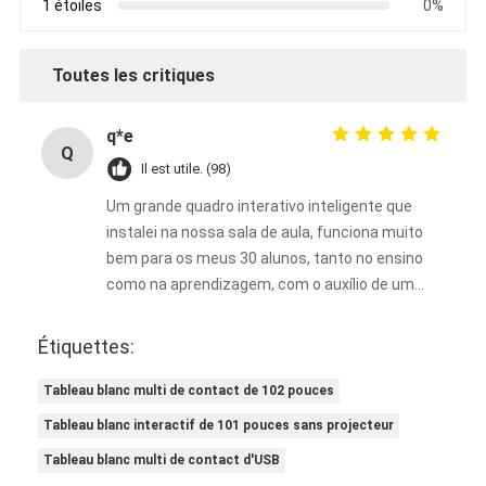
1 étoiles
0%
Tableau blanc interactif d'Iboard
tableau blanc interactif d'IR
Toutes les critiques
tableau blanc interactif infrarouge
q*e
Q
Écran plat interactif
Il est utile. (98)
Moniteur interactif d'écran tactile
Um grande quadro interativo inteligente que
instalei na nossa sala de aula, funciona muito
panneau futé d'affichage à cristaux liquides
bem para os meus 30 alunos, tanto no ensino
como na aprendizagem, com o auxílio de um
Tableau blanc interactif de LED
projetor. Ele enriquece bastante as minhas
aulas.
Étiquettes:
Tableau blanc interactif d'écran tactile
Tableau blanc multi de contact de 102 pouces
tous dans un tableau blanc interactif
Tableau blanc interactif de 101 pouces sans projecteur
tableau blanc interactif portatif
Tableau blanc multi de contact d'USB