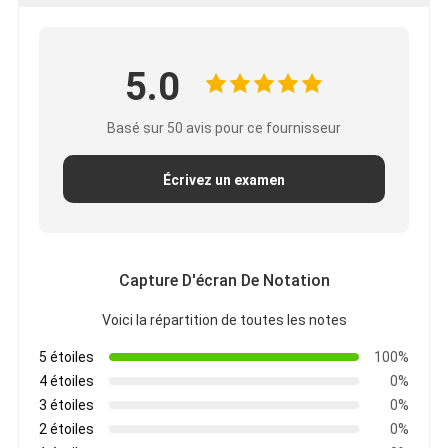
VR Show
A propos de nous
5.0
Visite d'usine
Basé sur 50 avis pour ce fournisseur
Contrôle de la qualité
Écrivez un examen
Contact
nouvelles
Capture D'écran De Notation
Tous les cas
Voici la répartition de toutes les notes
Blog
5 étoiles
100%
Parlez Maintenant.
4 étoiles
0%
3 étoiles
0%
2 étoiles
0%