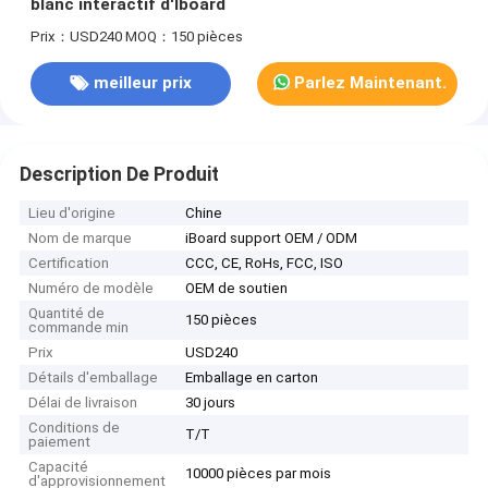
blanc interactif d'Iboard
Prix：USD240
MOQ：150 pièces
meilleur prix
Parlez Maintenant.
Description De Produit
Lieu d'origine
Chine
Nom de marque
iBoard support OEM / ODM
Certification
CCC, CE, RoHs, FCC, ISO
Numéro de modèle
OEM de soutien
Quantité de
150 pièces
commande min
Prix
USD240
Détails d'emballage
Emballage en carton
Délai de livraison
30 jours
Conditions de
T/T
paiement
Capacité
10000 pièces par mois
d'approvisionnement