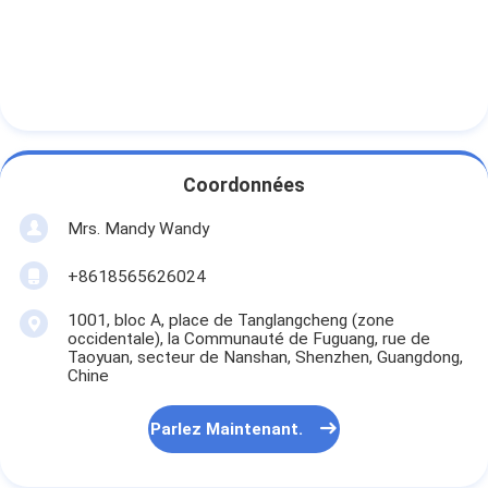
Tableau noir intelligent
Panneau interactif de projecteur
Cadre infrarouge de contact
Support interactif de tableau blanc
Coordonnées
Caméra de document de visualiseur
Mrs. Mandy Wandy
le projecteur
+8618565626024
Kiosque d'écran tactile
1001, bloc A, place de Tanglangcheng (zone
occidentale), la Communauté de Fuguang, rue de
signalisation numérique
Taoyuan, secteur de Nanshan, Shenzhen, Guangdong,
Chine
moniteur de publicité numérique
Parlez Maintenant.
écran intelligent portable