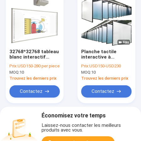
32768*32768 tableau
Planche tactile
blanc interactif
interactive à
infrarouge USB2.0
infrarouge 95 pouces
Prix:
USD150-280 per piece
Prix:
USD150-USD230
USB3.0
MOQ:
10
MOQ:
10
Trouvez les derniers prix
Trouvez les derniers prix
Contactez
Contactez
Économisez votre temps
Laissez-nous contacter les meilleurs
produits avec vous.