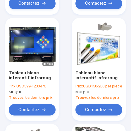
écran plat
de panneau plat
Contactez
Contactez
Smart Touch Board
tableau blanc avec
fonctionnalité
d'intelligence
artificielle Pour la
réunion de
conférence
d'éducation
Tableau blanc
Tableau blanc
interactif infrarouge
interactif infrarouge
partage de code QR
de 84 pouces fixé au
Prix:
USD399-1200/PC
Prix:
USD150-280 per piece
multi-touch 50
mur pour
MOQ:
10
MOQ:
10
points de contact
l'enseignement
design moderne
Trouvez les derniers prix
Trouvez les derniers prix
écran plat interactif
Contactez
Contactez