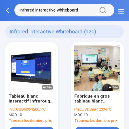
Infrared Interactive Whiteboard
(120)
Tableau blanc
Fabrique en gros
interactif infrarouge
tableau blanc
de haute précision
interactif infrarouge
Prix:
USD600-1200/PC
Prix:
USD399-1200/PC
avec connexion de
avec connexion HDMI
MOQ:
10
MOQ:
10
port USB Conception
USB Conception
personnalisée
personnalisée
Trouvez les derniers prix
Trouvez les derniers prix
Affichage interactif à
Interactif affichage