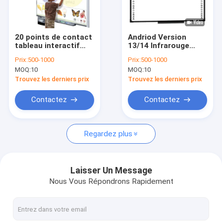
VR Show
A propos de nous
20 points de contact
Andriod Version
tableau interactif
13/14 Infrarouge
Visite d'usine
infrarouge avec 000
tableau interactif
Prix:
500-1000
Prix:
500-1000
heures de travail
type de tableau
MOQ:
10
MOQ:
10
Survie de la zone de
interactif Optionnel
Contrôle de la qualité
projection Selon la
Intellectuel Entrepôt
Trouvez les derniers prix
Trouvez les derniers prix
taille du tableau
Contact
Contactez
Contactez
nouvelles
Regardez plus
Tous les cas
Blog
Laisser Un Message
Nous Vous Répondrons Rapidement
Parlez Maintenant.