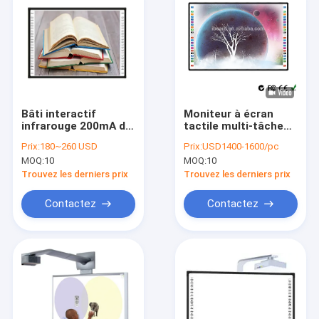
Bâti interactif
Moniteur à écran
infrarouge 200mA de
tactile multi-tâches
mur d'USB de tableau
de tableau blanc
Prix:
180~260 USD
Prix:
USD1400-1600/pc
blanc d'équipement
interactif infrarouge
MOQ:
10
MOQ:
10
éducatif
Android 11
Trouvez les derniers prix
Trouvez les derniers prix
Contactez
Contactez
Aperçu
Produits
Vidéos