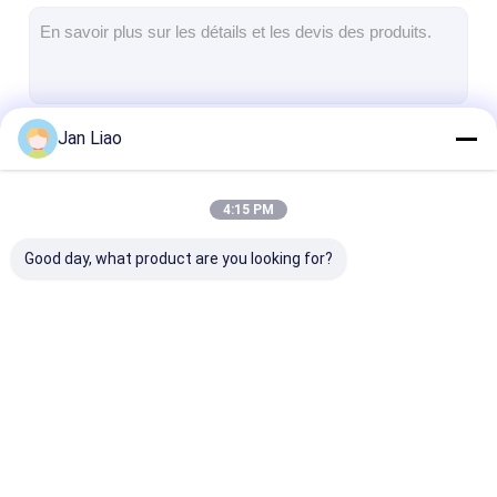
Tableau blanc interactif d'Iboard
tableau blanc interactif d'IR
tableau blanc interactif infrarouge
Jan Liao
Continuer
Écran plat interactif
Moniteur interactif d'écran tactile
4:15 PM
Nos Catégories
panneau futé d'affichage à cristaux liquides
Good day, what product are you looking for?
Tableau blanc interactif de LED
Tableau blanc interactif d'écran tactile
tous dans un tableau blanc interactif
Tableau blanc
tableau blanc
tableau blanc
tableau blanc interactif portatif
interactif d'Iboard
interactif d'IR
interactif inf