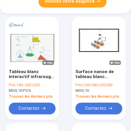
Donnez votre exigence
Tableau blanc
Surface nanoe de
interactif infrarouge
tableau blanc
de 90 pouces,
interactif infrarouge
Prix:
140~220 USD
Prix:
USD180-USD200
tableau blanc
multi de contact
MOQ:
10 PCS
MOQ:
10
électronique,
pour l'éducation
interface USB,
Trouvez les derniers prix
Trouvez les derniers prix
surface nano-
céramique
Contactez
Contactez