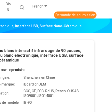
Blo
French
G
Demande de soumission
ctronique, Interface USB, Surface Nano-Céramique
u blanc interactif infrarouge de 90 pouces,
u blanc électronique, interface USB, surface
céramique
 sur le produit:
rigine:
Shenzhen, en Chine
 marque:
iBoard or OEM
CCC, CE, FCC, RoHS, Reach, OHSAS,
cation:
ISO9001, ISO14001
 de modèle:
IB-90