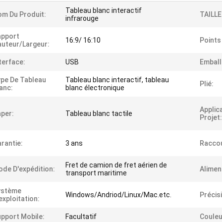
Tableau blanc interactif
m Du Produit:
TAILLE
infrarouge
apport
16:9/ 16:10
Points
uteur/largeur:
terface:
USB
Emball
pe De Tableau
Tableau blanc interactif, tableau
Plié:
anc:
blanc électronique
Applic
per:
Tableau blanc tactile
Projet:
rantie:
3 ans
Raccou
Fret de camion de fret aérien de
de D'expédition:
Alimen
transport maritime
ystème
Windows/Andriod/Linux/Mac.etc.
Précis
exploitation:
pport Mobile:
Facultatif
Couleu