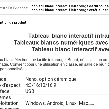
tableau blanc interactif infrarouge de 90 pouce
ttre En Évidence:
tableau blanc interactif infrarouge extérieur e
ption de produit
Tableau blanc interactif inf
Tableaux blancs numériques
avec 
Tableau blanc interactif ave
u blanc électronique tactile infrarouge iBoard, nécessite un ordin
chage. Convient pour une utilisation en classe, en salle de réuni
 personnalisées.
ace
Nano, option céramique
o d'aspect
4:3/16:10/16:9
rface
USB
tèmes
loitation
Windows, Android, Linux, Mac......