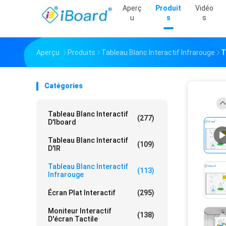
Aperç
Produit
Vidéo
U
S
S
Aperçu
Produits
Tableau Blanc Interactif Infrarouge
T
Catégories
Tableau Blanc Interactif
(277)
D'Iboard
Tableau Blanc Interactif
(109)
D'IR
Tableau Blanc Interactif
(113)
Infrarouge
Écran Plat Interactif
(295)
Moniteur Interactif
(138)
D'écran Tactile