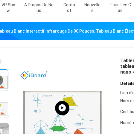
VR Sho
A Propos De No
Conta
Nouvelle
Tous Les C
W
Us
Ct
S
As
ableau Blanc Interactif Infrarouge De 90 Pouces, Tableau Blanc Éle
Tablea
tablea
nano-
Détails
Lieu d'o
Nom de
Certifi
Numéro