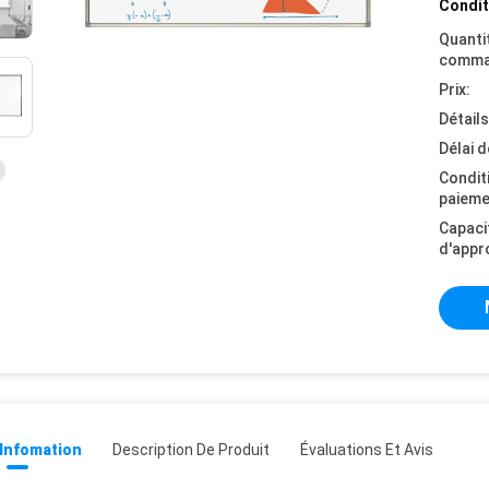
Condit
Quanti
comma
Prix:
Détail
Délai d
Condit
paieme
Capaci
d'appr
 Infomation
Description De Produit
Évaluations Et Avis