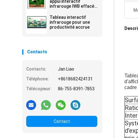
appui interactif
infrarouge IWB effacé
Me
sec de tableau blanc
de 105 pouces
Tableau interactif
infrarouge pour une
productivité accrue
Descri
Contacts
Contacts:
Jan Liao
Tablea
Téléphone:
+8618682424131
d'affi
cadre
Télécopieur:
86-755-8391-7853
Surf
Rati
Inte
Contact
Sys
d'exp