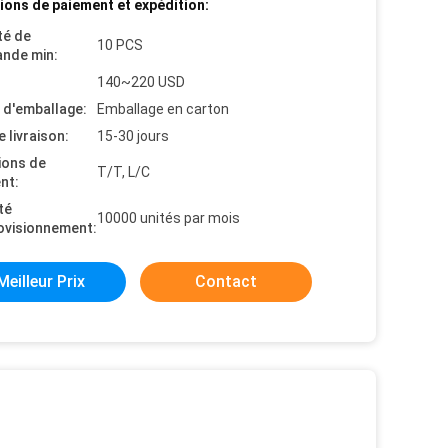
ions de paiement et expédition:
té de
10 PCS
nde min:
140~220 USD
s d'emballage:
Emballage en carton
e livraison:
15-30 jours
ions de
T/T, L/C
nt:
té
10000 unités par mois
ovisionnement:
Meilleur Prix
Contact