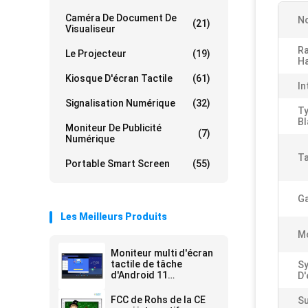
Caméra De Document De
No
(21)
Visualiseur
R
Le Projecteur
(19)
Ha
Kiosque D'écran Tactile
(61)
In
Signalisation Numérique
(32)
Ty
Bl
Moniteur De Publicité
(7)
Numérique
Ta
Portable Smart Screen
(55)
Ga
Les Meilleurs Produits
Mo
Moniteur multi d'écran
tactile de tâche
S
d'Android 11
D'
interactifs infrarouges
de tableau blanc
FCC de Rohs de la CE
Su